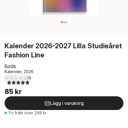
Kalender 2026-2027 Lilla Studieåret
Fashion Line
Burde
Kalender, 2026
(
1
)
5,0
utav 5 stjärnor. Totalt antal röster:
85 kr
Lägg i varukorg
.
Fri frakt över 249 kr.