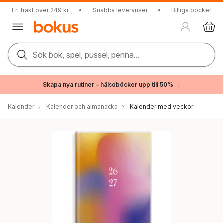
Fri frakt över 249 kr
•
Snabba leveranser
•
Billiga böcker
Sök bok, spel, pussel, penna...
Skapa nya rutiner – hälsoböcker upp till 50% →
Kalender
Kalender och almanacka
Kalender med veckor