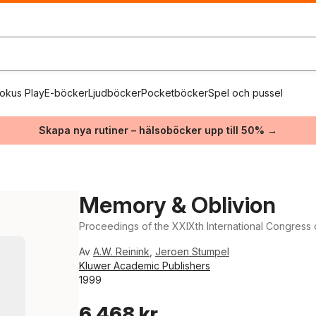
okus Play
E-böcker
Ljudböcker
Pocketböcker
Spel och pussel
Skapa nya rutiner – hälsoböcker upp till 50% →
Memory & Oblivion
Proceedings of the XXIXth International Congress 
Av
A.W. Reinink
,
Jeroen Stumpel
Kluwer Academic Publishers
1999
6 468 kr