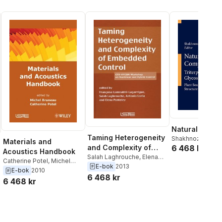
Natural Comp
Taming Heterogeneity
Shakhnoza S. Az
Materials and
and Complexity of
6 468 kr
Acoustics Handbook
Embedded Control
Salah Laghrouche
,
Elena
Catherine Potel
,
Michel
Panteley
,
Antonio Loria
,
E-bok
2013
Bruneau
E-bok
2010
Fran oise Lamnabhi-
6 468 kr
6 468 kr
Lagarrigu