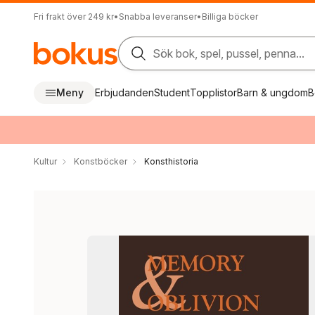
Fri frakt över 249 kr
•
Snabba leveranser
•
Billiga böcker
Sök bok, spel, pussel, penna...
Meny
Erbjudanden
Student
Topplistor
Barn & ungdom
B
Kultur
Konstböcker
Konsthistoria