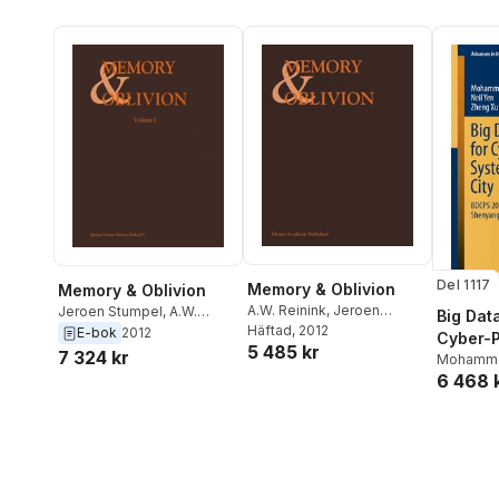
Del 1117
Memory & Oblivion
Memory & Oblivion
A.W. Reinink
,
Jeroen
Jeroen Stumpel
,
A.W.
Big Data
Stumpel
Häftad
, 2012
Reinink
E-bok
2012
Cyber-P
5 485 kr
7 324 kr
System 
Mohamme
6 468 
Neil Yen
,