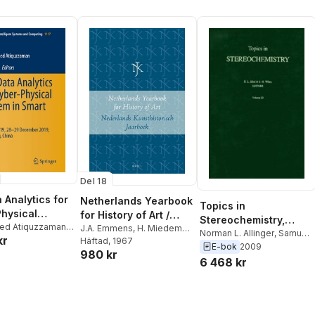
Del 18
 Analytics for
Netherlands Yearbook
Topics in
hysical
for History of Art /
Stereochemistry,
in Smart City
d Atiquzzaman
,
Nederlands
J.A. Emmens
,
H. Miedema
,
Volume 20
Norman L. Allinger
,
Samuel
kr
Zheng Xu
A.W. Reinink
Häftad
, 1967
,
E.K.J.
Kunsthistorisch
H. Wilen
,
Ernest L. Eliel
E-bok
2009
980 kr
Reznicek
Jaarboek 18 (1967)
6 468 kr