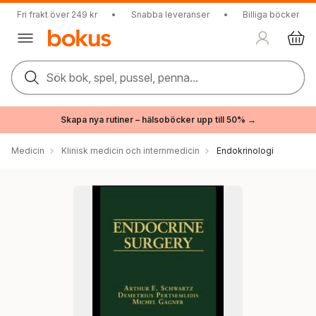
Fri frakt över 249 kr
•
Snabba leveranser
•
Billiga böcker
Sök bok, spel, pussel, penna...
Skapa nya rutiner – hälsoböcker upp till 50% →
Medicin
Klinisk medicin och internmedicin
Endokrinologi