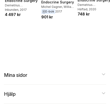
Endocrine Surger
Endocrine Surgery
Endocrine Surgery
Demetrius
Demetrius
Michel Gagner
,
William
Pertsemlidis
Häftad
, 2020
,
William B
Pertsemlidis
Inbunden
, 2017
,
William B.
B. Inabnet III
,
Demetrius
E-bok
2017
748 kr
Inabnet III
,
Michel
4 497 kr
Inabnet III
,
Michel
Pertsemlidis
901 kr
Gagner
Gagner
Mina sidor
Hjälp