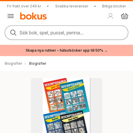
Fri frakt över 249 kr
•
Snabba leveranser
•
Billiga böcker
Sök bok, spel, pussel, penna...
Skapa nya rutiner – hälsoböcker upp till 50% →
Biografier
Biografier