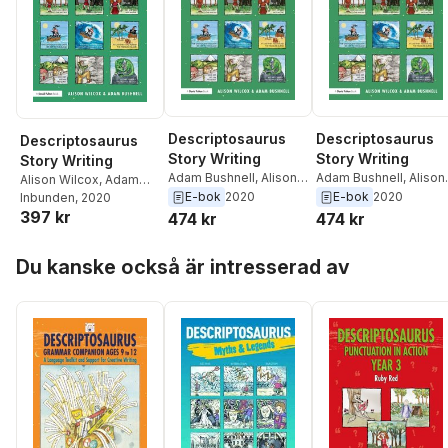
Descriptosaurus
Descriptosaurus
Descriptosaurus
Story Writing
Story Writing
Story Writing
Adam Bushnell
,
Alison
Adam Bushnell
,
Alison
Alison Wilcox
,
Adam
Wilcox
Wilcox
E-bok
2020
E-bok
2020
Bushnell
Inbunden
, 2020
397 kr
474 kr
474 kr
Hoppa över listan
Du kanske också är intresserad av