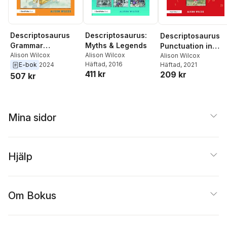
Descriptosaurus:
Descriptosaurus
Descriptosaurus
Myths & Legends
Grammar
Punctuation in
Alison Wilcox
Companion Ages 9
Alison Wilcox
Action Year 3: Rub
Alison Wilcox
Häftad
, 2016
E-bok
2024
Häftad
, 2021
to 12
Red
411 kr
209 kr
507 kr
Mina sidor
Hjälp
Om Bokus