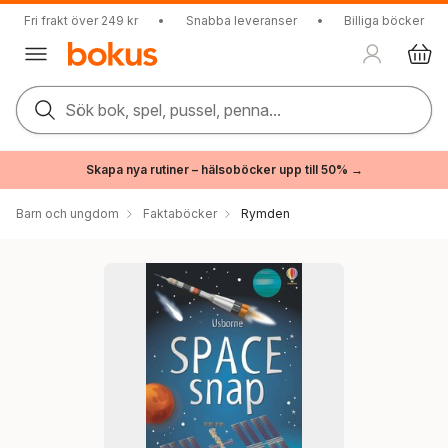
Fri frakt över 249 kr
•
Snabba leveranser
•
Billiga böcker
Sök bok, spel, pussel, penna...
Skapa nya rutiner – hälsoböcker upp till 50% →
Barn och ungdom
Faktaböcker
Rymden