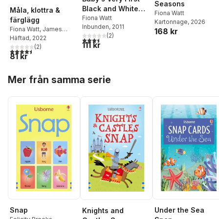
Seasons
Black and White
Måla, klottra &
Fiona Watt
Little Library
Fiona Watt
färglägg
Kartonnage
, 2026
Inbunden
, 2011
Fiona Watt
,
James
168 kr
(
2
)
Maclaine
Häftad
, 2022
3,5
utav 5 stjärnor. Totalt antal röster:
111 kr
(
2
)
4,5
utav 5 stjärnor. Totalt antal röster:
81 kr
Hoppa över listan
Mer från samma serie
Snap
Under the Sea
Knights and