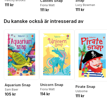
Felicity Brooks
Snap
Castles Snap
111 kr
Lucy Bowman
Fiona Watt
111 kr
111 kr
Hoppa över listan
Du kanske också är intresserad av
Unicorn Snap
Aquarium Snap
Pirate Snap
Fiona Watt
Sam Baer
Usborne
114 kr
105 kr
111 kr