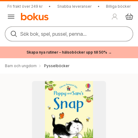
Fri frakt över 249 kr
•
Snabba leveranser
•
Billiga böcker
Sök bok, spel, pussel, penna...
Skapa nya rutiner – hälsoböcker upp till 50% →
Barn och ungdom
Pysselböcker