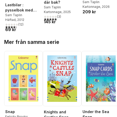
där bak?
Sam Taplin
Lastbilar :
Kartonnage
, 2026
Sam Taplin
pysselbok med
209 kr
Kartonnage
, 2025
klistermärken
Sam Taplin
(
3
)
5,0
utav 5 stjärnor. Totalt antal röster:
Häftad
, 2012
145 kr
(
12
)
4,3
utav 5 stjärnor. Totalt antal röster:
69 kr
Hoppa över listan
Mer från samma serie
Snap
Under the Sea
Knights and
Felicity Brooks
Snap