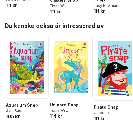
Castles Snap
111 kr
Lucy Bowman
Fiona Watt
111 kr
111 kr
Hoppa över listan
Du kanske också är intresserad av
Unicorn Snap
Aquarium Snap
Pirate Snap
Fiona Watt
Sam Baer
Usborne
114 kr
105 kr
111 kr