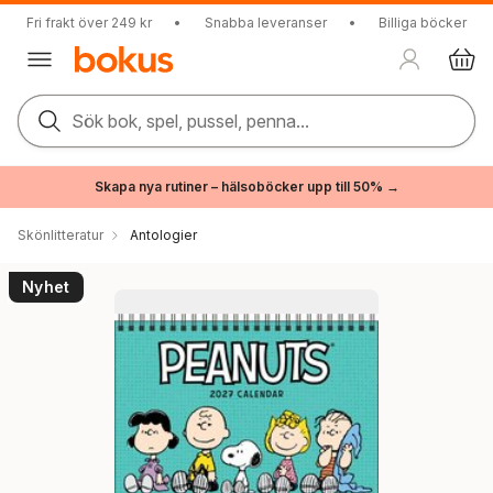
Fri frakt över 249 kr
•
Snabba leveranser
•
Billiga böcker
Sök bok, spel, pussel, penna...
Skapa nya rutiner – hälsoböcker upp till 50% →
Skönlitteratur
Antologier
Nyhet