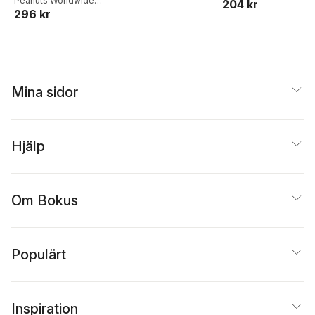
Coloring Calendar
Peanuts Worldwide
204 kr
Caetano
,
Peanuts
296 kr
LLC
,
Charles M. Schulz
with Stickers to
Worldwide, LLC
,
Sosa
Color
Caetano
Mina sidor
Hjälp
Om Bokus
Populärt
Inspiration