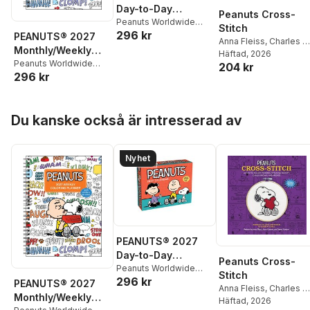
Day-to-Day
Peanuts Cross-
Calendar
Peanuts Worldwide
Stitch
296 kr
LLC
,
Charles M. Schulz
PEANUTS® 2027
Anna Fleiss
,
Charles M
Monthly/Weekly
Schulz
Häftad
,
, 2026
Dennis
Coloring Calendar
Peanuts Worldwide
204 kr
Caetano
,
Peanuts
296 kr
LLC
,
Charles M. Schulz
with Stickers to
Worldwide, LLC
,
Sosa
Color
Caetano
Hoppa över listan
Du kanske också är intresserad av
Nyhet
PEANUTS® 2027
Day-to-Day
Peanuts Cross-
Calendar
Peanuts Worldwide
Stitch
296 kr
LLC
,
Charles M. Schulz
PEANUTS® 2027
Anna Fleiss
,
Charles M
Monthly/Weekly
Schulz
Häftad
,
, 2026
Dennis