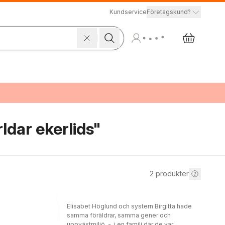
Kundservice
Företagskund?
rldar ekerlids"
2
produkter
Elisabet Höglund och systern Birgitta hade
samma föräldrar, samma gener och
uppväxtmiljö - i en familj där de var