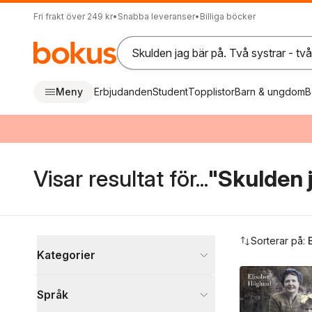
Fri frakt över 249 kr
•
Snabba leveranser
•
Billiga böcker
Meny
Erbjudanden
Student
Topplistor
Barn & ungdom
B
Visar resultat för...
"Skulden j
Hoppa över filtreringsmeny
Sorterar på:
Kategorier
Böcker
Språk
Samhälle och politik
1