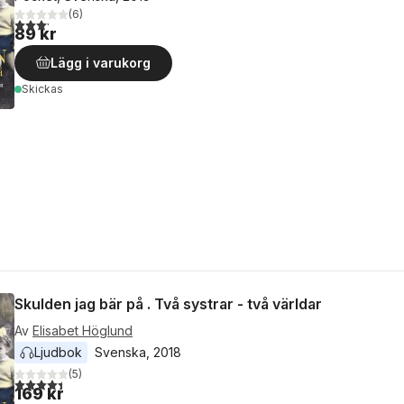
(
6
)
3,2
utav 5 stjärnor. Totalt antal röster:
89 kr
Lägg i varukorg
Skickas
Skulden jag bär på . Två systrar - två världar
Av
Elisabet Höglund
Ljudbok
Svenska
, 
2018
(
5
)
4,4
utav 5 stjärnor. Totalt antal röster:
169 kr