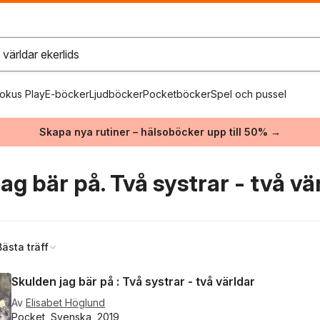
okus Play
E-böcker
Ljudböcker
Pocketböcker
Spel och pussel
Skapa nya rutiner – hälsoböcker upp till 50% →
ag bär på. Två systrar - två vä
Bästa träff
Skulden jag bär på : Två systrar - två världar
Av
Elisabet Höglund
Pocket, Svenska, 2019