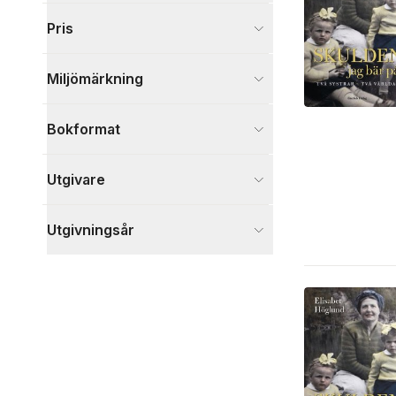
Visa fler
Pris
Visa fler
Miljömärkning
Bokformat
Utgivare
Utgivningsår