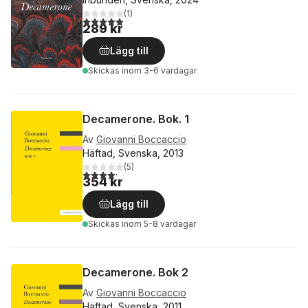
(
1
)
5,0
utav 5 stjärnor. Totalt antal röster:
289 kr
Lägg till
Skickas
inom 3-6 vardagar
Decamerone. Bok. 1
Av
Giovanni Boccaccio
Häftad, Svenska, 2013
(
5
)
4,2
utav 5 stjärnor. Totalt antal röster:
354 kr
Lägg till
Skickas
inom 5-8 vardagar
Decamerone. Bok 2
Av
Giovanni Boccaccio
Häftad, Svenska, 2011