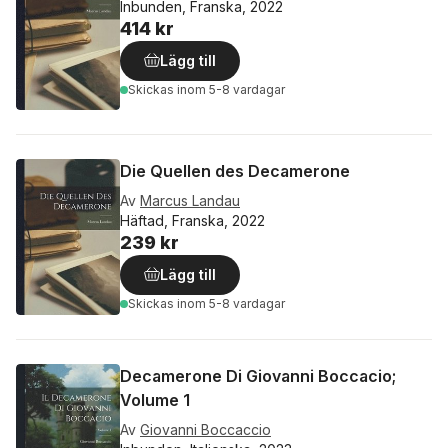
Inbunden, Franska, 2022
414 kr
Lägg till
Skickas
inom 5-8 vardagar
Die Quellen des Decamerone
Av
Marcus Landau
Häftad, Franska, 2022
239 kr
Lägg till
Skickas
inom 5-8 vardagar
Decamerone Di Giovanni Boccacio;
Volume 1
Av
Giovanni Boccaccio