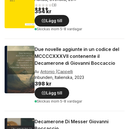
(
3
)
4,0
utav 5 stjärnor. Totalt antal röster:
354 kr
Lägg till
Skickas
inom 5-8 vardagar
Due novelle aggiunte in un codice del
MCCCCXXXVII contenente il
Decamerone di Giovanni Boccaccio
Av
Antonio [Cappelli
Inbunden, Italienska, 2023
398 kr
Lägg till
Skickas
inom 5-8 vardagar
Decamerone Di Messer Giovanni
Boccaccio