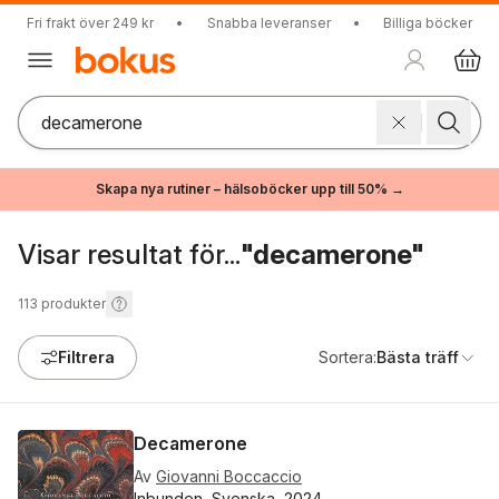
Fri frakt över 249 kr
•
Snabba leveranser
•
Billiga böcker
Skapa nya rutiner – hälsoböcker upp till 50% →
Visar resultat för...
"decamerone"
113
produkter
Filtrera
Sortera:
Bästa träff
Decamerone
Av
Giovanni Boccaccio
Inbunden, Svenska, 2024