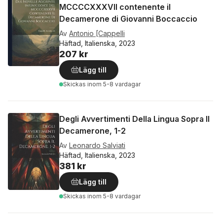
MCCCCXXXVII contenente il
Decamerone di Giovanni Boccaccio
Av
Antonio [Cappelli
Häftad, Italienska, 2023
207 kr
Lägg till
Skickas
inom 5-8 vardagar
Degli Avvertimenti Della Lingua Sopra Il
Decamerone, 1-2
Av
Leonardo Salviati
Häftad, Italienska, 2023
381 kr
Lägg till
Skickas
inom 5-8 vardagar