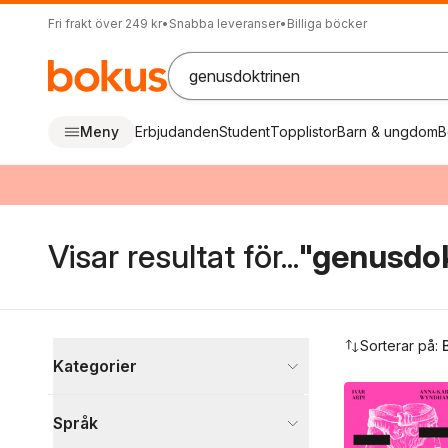
Fri frakt över 249 kr
•
Snabba leveranser
•
Billiga böcker
Meny
Erbjudanden
Student
Topplistor
Barn & ungdom
B
Visar resultat för...
"genusdok
Hoppa över filtreringsmeny
Sorterar på:
Kategorier
Böcker
Språk
Psykologi och pedagogik
1