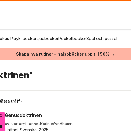
okus Play
E-böcker
Ljudböcker
Pocketböcker
Spel och pussel
Skapa nya rutiner – hälsoböcker upp till 50% →
trinen"
Bästa träff
Genusdoktrinen
Av
Ivar Arpi
,
Anna-Karin Wyndhamn
Häftad, Svenska, 2025