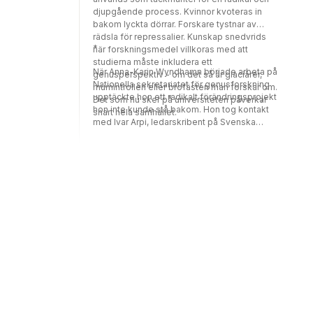
djupgående process. Kvinnor kvoteras in
bakom lyckta dörrar. Forskare tystnar av
rädsla för repressalier. Kunskap snedvrids
*
när forskningsmedel villkoras med att
studierna måste inkludera ett
När Anna-Karin Wyndhamn började arbeta på
genusperspektiv - om det så är glaciärer,
Nationella sekretariatet för genusforskning
mumintrollen eller brofästen man forskar om.
upptäckte hon ett radikalt förändringsprojekt
Det som nu sker på universiteten påverkar
hon inte kunde stå bakom. Hon tog kontakt
snart hela samhället.
med Ivar Arpi, ledarskribent på Svenska
Dagbladet, och tillsammans bestämde de sig
för att granska de makthavare som sprider
genusdoktrinen i Sverige.