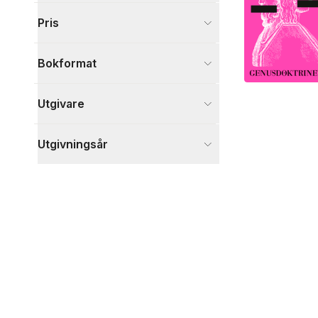
Samhälle och politik
1
Pris
Visa fler
Visa fler
Bokformat
Utgivare
Utgivningsår