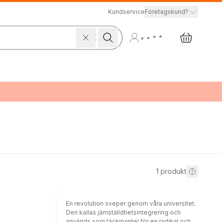
Kundservice
Företagskund?
1
produkt
En revolution sveper genom våra universitet.
Den kallas jämställdhetsintegrering och
används som täckmantel för en radikal och