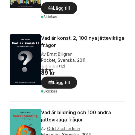
Lägg till
Skickas
Vad är konst. 2, 100 nya jätteviktiga
frågor
Av
Ernst Billgren
Pocket, Svenska, 2011
(
12
)
3,4
utav 5 stjärnor. Totalt antal röster:
89 kr
Lägg till
Skickas
Vad är bildning och 100 andra
jätteviktiga frågor
Av
Odd Zschiedrich
Inbunden, Svenska, 2014