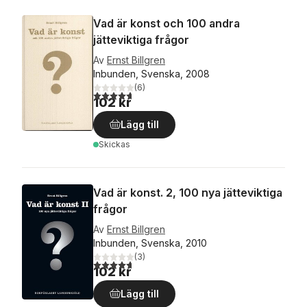
Vad är konst och 100 andra
jätteviktiga frågor
Av
Ernst Billgren
Inbunden, Svenska, 2008
(
6
)
4,7
utav 5 stjärnor. Totalt antal röster:
102 kr
Lägg till
Skickas
Vad är konst. 2, 100 nya jätteviktiga
frågor
Av
Ernst Billgren
Inbunden, Svenska, 2010
(
3
)
4,7
utav 5 stjärnor. Totalt antal röster:
102 kr
Lägg till