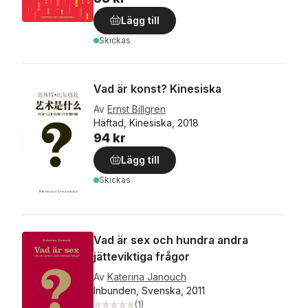
Lägg till
Skickas
Vad är konst? Kinesiska
Av
Ernst Billgren
Häftad, Kinesiska, 2018
94 kr
Lägg till
Skickas
Vad är sex och hundra andra
jätteviktiga frågor
Av
Katerina Janouch
Inbunden, Svenska, 2011
(
1
)