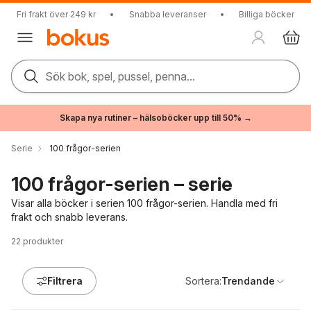
Fri frakt över 249 kr
•
Snabba leveranser
•
Billiga böcker
Sök bok, spel, pussel, penna...
Skapa nya rutiner – hälsoböcker upp till 50% →
Serie
100 frågor-serien
100 frågor-serien – serie
Visar alla böcker i serien 100 frågor-serien. Handla med fri
frakt och snabb leverans.
22
produkter
Filtrera
Sortera:
Trendande