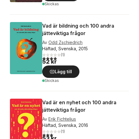
Skickas
Vad är bildning och 100 andra
jätteviktiga frågor
Av
Odd Zschiedrich
Häftad, Svenska, 2015
(
1
)
4,0
utav 5 stjärnor. Totalt antal röster:
52 kr
Lägg till
Skickas
Vad är en nyhet och 100 andra
jätteviktiga frågor
Av
Erik Fichtelius
Häftad, Svenska, 2016
(
1
)
3,0
utav 5 stjärnor. Totalt antal röster:
53 kr