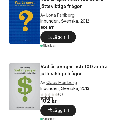
jätteviktiga frågor
Av
Lotta Fahlberg
Inbunden, Svenska, 2012
98 kr
Lägg till
Skickas
Vad är pengar och 100 andra
jätteviktiga frågor
Av
Claes Hemberg
Inbunden, Svenska, 2013
(
6
)
3,5
utav 5 stjärnor. Totalt antal röster:
102 kr
Lägg till
Skickas