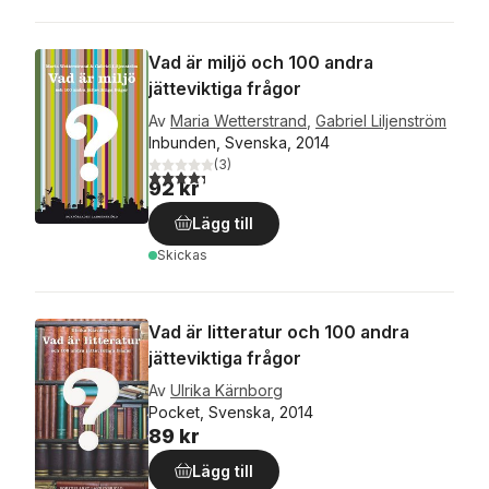
Vad är miljö och 100 andra
jätteviktiga frågor
Av
Maria Wetterstrand
,
Gabriel Liljenström
Inbunden, Svenska, 2014
(
3
)
4,3
utav 5 stjärnor. Totalt antal röster:
92 kr
Lägg till
Skickas
Vad är litteratur och 100 andra
jätteviktiga frågor
Av
Ulrika Kärnborg
Pocket, Svenska, 2014
89 kr
Lägg till