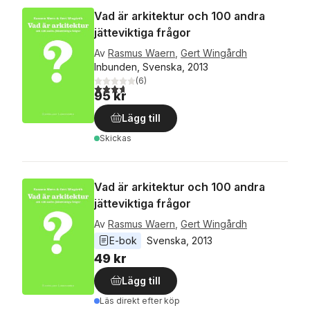
Vad är arkitektur och 100 andra
jätteviktiga frågor
Av
Rasmus Waern
,
Gert Wingårdh
Inbunden, Svenska, 2013
(
6
)
3,7
utav 5 stjärnor. Totalt antal röster:
95 kr
Lägg till
Skickas
Vad är arkitektur och 100 andra
jätteviktiga frågor
Av
Rasmus Waern
,
Gert Wingårdh
E-bok
Svenska
, 
2013
49 kr
Lägg till
Läs direkt efter köp