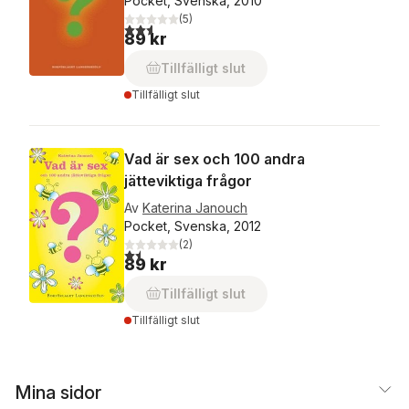
Pocket, Svenska, 2010
(
5
)
2,6
utav 5 stjärnor. Totalt antal röster:
89 kr
Tillfälligt slut
Tillfälligt slut
Vad är sex och 100 andra
jätteviktiga frågor
Av
Katerina Janouch
Pocket, Svenska, 2012
(
2
)
1,5
utav 5 stjärnor. Totalt antal röster:
89 kr
Tillfälligt slut
Tillfälligt slut
Mina sidor