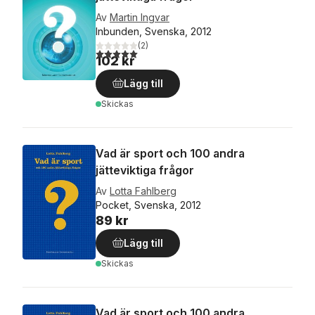
Av
Martin Ingvar
Inbunden, Svenska, 2012
(
2
)
5,0
utav 5 stjärnor. Totalt antal röster:
102 kr
Lägg till
Skickas
Vad är sport och 100 andra
jätteviktiga frågor
Av
Lotta Fahlberg
Pocket, Svenska, 2012
89 kr
Lägg till
Skickas
Vad är sport och 100 andra