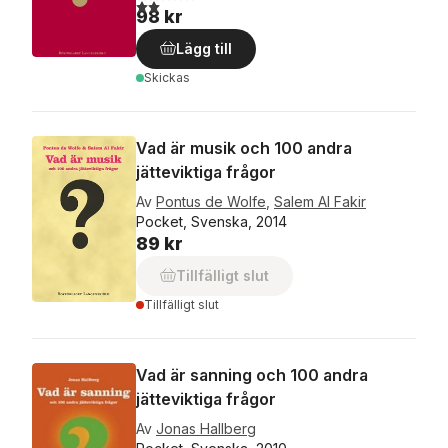
2,0
utav 5 stjärnor. Totalt antal röster:
98 kr
Lägg till
Skickas
Vad är musik och 100 andra
jätteviktiga frågor
Av
Pontus de Wolfe
,
Salem Al Fakir
Pocket, Svenska, 2014
89 kr
Tillfälligt slut
Tillfälligt slut
Vad är sanning och 100 andra
jätteviktiga frågor
Av
Jonas Hallberg