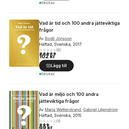
Skickas
Vad är tid och 100 andra jätteviktiga
frågor
Av
Bodil Jönsson
Häftad, Svenska, 2017
(
5
)
4,8
utav 5 stjärnor. Totalt antal röster:
102 kr
Lägg till
Skickas
Vad är miljö och 100 andra
jätteviktiga frågor
Av
Maria Wetterstrand
,
Gabriel Liljenström
Häftad, Svenska, 2015
(
1
)
3,0
utav 5 stjärnor. Totalt antal röster:
69 kr