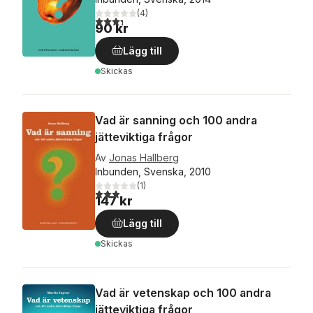
(
4
)
3,3
utav 5 stjärnor. Totalt antal röster:
90 kr
Lägg till
Skickas
Vad är sanning och 100 andra
jätteviktiga frågor
Av
Jonas Hallberg
Inbunden, Svenska, 2010
(
1
)
3,0
utav 5 stjärnor. Totalt antal röster:
147 kr
Lägg till
Skickas
Vad är vetenskap och 100 andra
jätteviktiga frågor