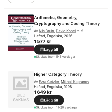
Arithmetic, Geometry,
Cryptography and Coding Theory
Av
Nils Bruin
,
David Kohel
m. fl.
Häftad, Engelska, 2026
1 577 kr
Lägg till
Skickas
inom 5-8 vardagar
Higher Category Theory
Av
Ezra Getzler
,
Mikhail Kapranov
Häftad, Engelska, 1998
1 649 kr
Lägg till
Skickas
inom 11-20 vardagar