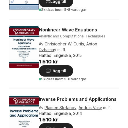
Lägg till
Skickas
inom 5-8 vardagar
Nonlinear Wave Equations
Analytic and Computational Techniques
Av
Christopher W. Curtis
,
Anton
Dzhamay
m. fl.
Häftad, Engelska, 2015
1 510 kr
Lägg till
Skickas
inom 5-8 vardagar
Inverse Problems and Applications
Av
Plamen Stefanov
,
Andras Vasy
m. fl.
Häftad, Engelska, 2014
1 510 kr