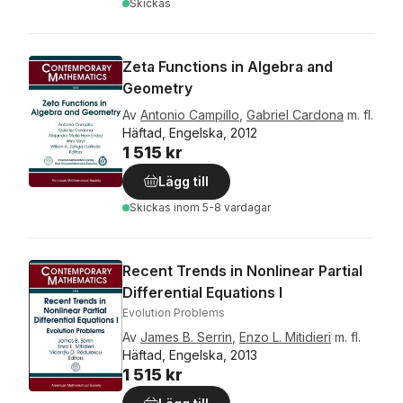
Skickas
Zeta Functions in Algebra and
Geometry
Av
Antonio Campillo
,
Gabriel Cardona
m. fl.
Häftad, Engelska, 2012
1 515 kr
Lägg till
Skickas
inom 5-8 vardagar
Recent Trends in Nonlinear Partial
Differential Equations I
Evolution Problems
Av
James B. Serrin
,
Enzo L. Mitidieri
m. fl.
Häftad, Engelska, 2013
1 515 kr