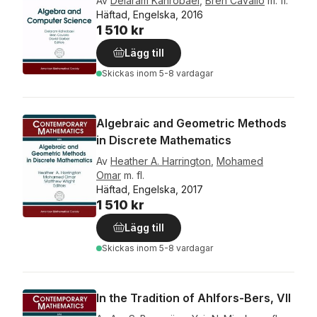
Av
Delaram Kahrobaei
,
Bren Cavallo
m. fl.
Häftad, Engelska, 2016
1 510 kr
Lägg till
Skickas
inom 5-8 vardagar
Algebraic and Geometric Methods
in Discrete Mathematics
Av
Heather A. Harrington
,
Mohamed
Omar
m. fl.
Häftad, Engelska, 2017
1 510 kr
Lägg till
Skickas
inom 5-8 vardagar
In the Tradition of Ahlfors-Bers, VII