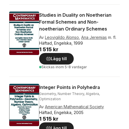
Studies in Duality on Noetherian
Formal Schemes and Non-
noetherian Ordinary Schemes
Av
Leovigildo Alonso
,
Ana Jeremias
m. fl.
Häftad, Engelska, 1999
1 515 kr
Lägg till
Skickas
inom 5-8 vardagar
Integer Points in Polyhedra
Geometry, Number Theory, Algebra,
Optimization
Av
American Mathematical Society
Häftad, Engelska, 2005
1 515 kr
Lägg till