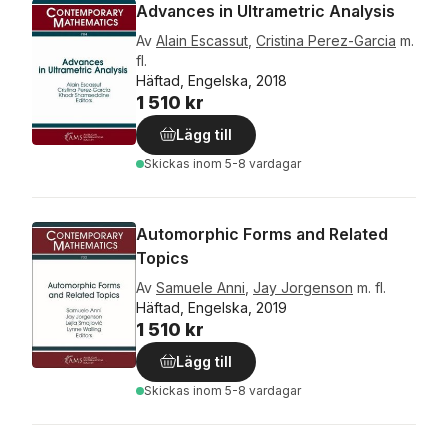
Advances in Ultrametric Analysis
Av
Alain Escassut
,
Cristina Perez-Garcia
m.
fl.
Häftad, Engelska, 2018
1 510 kr
Lägg till
Skickas
inom 5-8 vardagar
Automorphic Forms and Related
Topics
Av
Samuele Anni
,
Jay Jorgenson
m. fl.
Häftad, Engelska, 2019
1 510 kr
Lägg till
Skickas
inom 5-8 vardagar