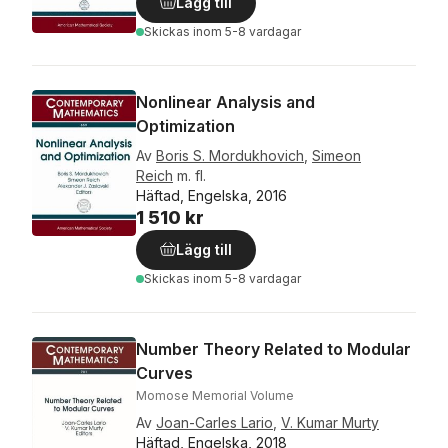
Lägg till
Skickas
inom 5-8 vardagar
Nonlinear Analysis and
Optimization
Av
Boris S. Mordukhovich
,
Simeon
Reich
m. fl.
Häftad, Engelska, 2016
1 510 kr
Lägg till
Skickas
inom 5-8 vardagar
Number Theory Related to Modular
Curves
Momose Memorial Volume
Av
Joan-Carles Lario
,
V. Kumar Murty
Häftad, Engelska, 2018