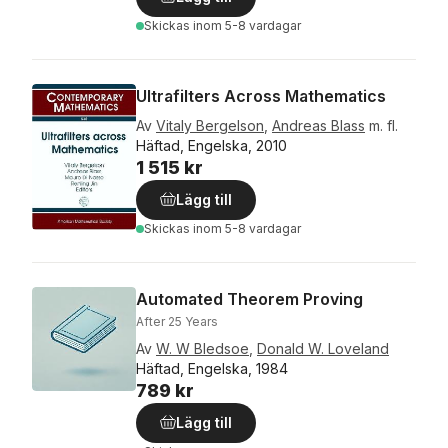
Skickas
inom 5-8 vardagar
Ultrafilters Across Mathematics
Av
Vitaly Bergelson
,
Andreas Blass
m. fl.
Häftad, Engelska, 2010
1 515 kr
Lägg till
Skickas
inom 5-8 vardagar
Automated Theorem Proving
After 25 Years
Av
W. W Bledsoe
,
Donald W. Loveland
Häftad, Engelska, 1984
789 kr
Lägg till