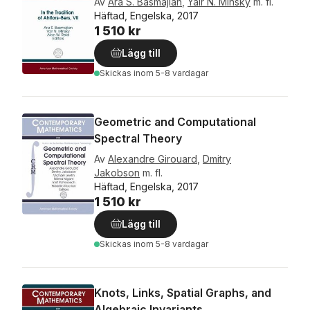
Av
Ara S. Basmajian
,
Yair N. Minsky
m. fl.
Häftad, Engelska, 2017
1 510 kr
Lägg till
Skickas
inom 5-8 vardagar
Geometric and Computational
Spectral Theory
Av
Alexandre Girouard
,
Dmitry
Jakobson
m. fl.
Häftad, Engelska, 2017
1 510 kr
Lägg till
Skickas
inom 5-8 vardagar
Knots, Links, Spatial Graphs, and
Algebraic Invariants