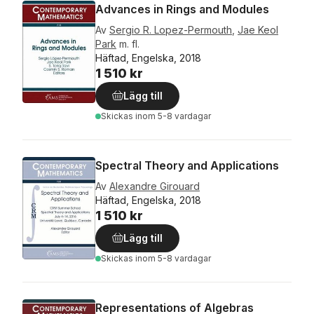
Advances in Rings and Modules
Av
Sergio R. Lopez-Permouth
,
Jae Keol
Park
m. fl.
Häftad, Engelska, 2018
1 510 kr
Lägg till
Skickas
inom 5-8 vardagar
Spectral Theory and Applications
Av
Alexandre Girouard
Häftad, Engelska, 2018
1 510 kr
Lägg till
Skickas
inom 5-8 vardagar
Representations of Algebras