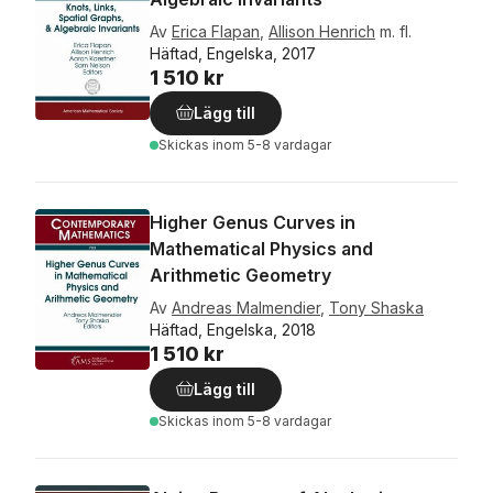
Av
Erica Flapan
,
Allison Henrich
m. fl.
Häftad, Engelska, 2017
1 510 kr
Lägg till
Skickas
inom 5-8 vardagar
Higher Genus Curves in
Mathematical Physics and
Arithmetic Geometry
Av
Andreas Malmendier
,
Tony Shaska
Häftad, Engelska, 2018
1 510 kr
Lägg till
Skickas
inom 5-8 vardagar