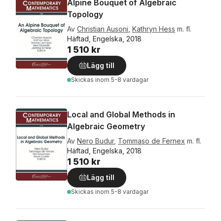
Alpine Bouquet of Algebraic
Topology
Av
Christian Ausoni
,
Kathryn Hess
m. fl.
Häftad, Engelska, 2018
1 510 kr
Lägg till
Skickas
inom 5-8 vardagar
Local and Global Methods in
Algebraic Geometry
Av
Nero Budur
,
Tommaso de Fernex
m. fl.
Häftad, Engelska, 2018
1 510 kr
Lägg till
Skickas
inom 5-8 vardagar