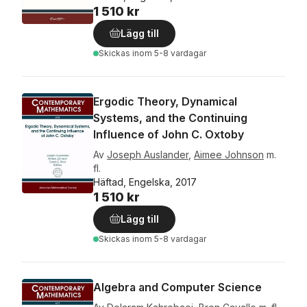
1 510 kr
Lägg till
Skickas
inom 5-8 vardagar
Ergodic Theory, Dynamical
Systems, and the Continuing
Influence of John C. Oxtoby
Av
Joseph Auslander
,
Aimee Johnson
m.
fl.
Häftad, Engelska, 2017
1 510 kr
Lägg till
Skickas
inom 5-8 vardagar
Algebra and Computer Science