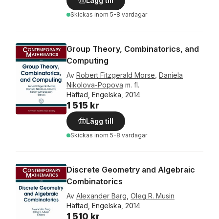
Lägg till
Skickas
inom 5-8 vardagar
Group Theory, Combinatorics, and
Computing
Av
Robert Fitzgerald Morse
,
Daniela
Nikolova-Popova
m. fl.
Häftad, Engelska, 2014
1 515 kr
Lägg till
Skickas
inom 5-8 vardagar
Discrete Geometry and Algebraic
Combinatorics
Av
Alexander Barg
,
Oleg R. Musin
Häftad, Engelska, 2014
1 510 kr