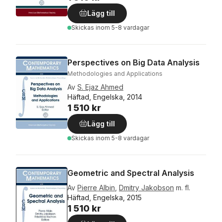
Lägg till
Skickas
inom 5-8 vardagar
Perspectives on Big Data Analysis
Methodologies and Applications
Av
S. Ejaz Ahmed
Häftad, Engelska, 2014
1 510 kr
Lägg till
Skickas
inom 5-8 vardagar
Geometric and Spectral Analysis
Av
Pierre Albin
,
Dmitry Jakobson
m. fl.
Häftad, Engelska, 2015
1 510 kr