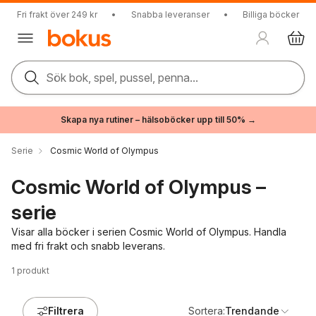
Fri frakt över 249 kr
•
Snabba leveranser
•
Billiga böcker
Sök bok, spel, pussel, penna...
Skapa nya rutiner – hälsoböcker upp till 50% →
Serie
Cosmic World of Olympus
Cosmic World of Olympus –
serie
Visar alla böcker i serien Cosmic World of Olympus. Handla
med fri frakt och snabb leverans.
1
produkt
Filtrera
Sortera:
Trendande