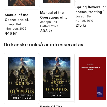
Spring flowers, or
poems, treating 1.
Manual of the
Manual of the
On passing
Joseph Bell
Operations of
Operations of
Häftad
, 2010
pleasure. 2.
Surgery
Joseph Bell
Surgery
Joseph Bell
215 kr
Concerning the
Häftad
, 2022
Inbunden
, 2022
303 kr
blessed Deity. 3. 
446 kr
the creation. 4. O
man in paradise,
Hoppa över listan
Du kanske också är intresserad av
&c. Being the
puerilia of Joseph
Bell printer.
Battle Of The