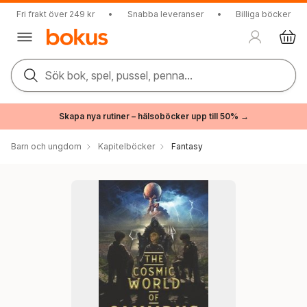
Fri frakt över 249 kr
•
Snabba leveranser
•
Billiga böcker
Sök bok, spel, pussel, penna...
Skapa nya rutiner – hälsoböcker upp till 50% →
Barn och ungdom
Kapitelböcker
Fantasy