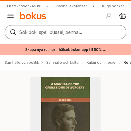
Fri frakt över 249 kr
•
Snabba leveranser
•
Billiga böcker
Sök bok, spel, pussel, penna...
Skapa nya rutiner – hälsoböcker upp till 50% →
Samhälle och politik
Samhälle och kultur
Kultur och medier
Ref