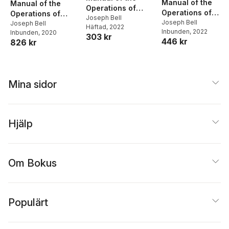
Manual of the
Manual of the
Operations of
Operations of
Operations of
Surgery
Joseph Bell
Surgery
Joseph Bell
Surgery
Joseph Bell
Häftad
, 2022
Inbunden
, 2022
Inbunden
, 2020
303 kr
446 kr
826 kr
Mina sidor
Hjälp
Om Bokus
Populärt