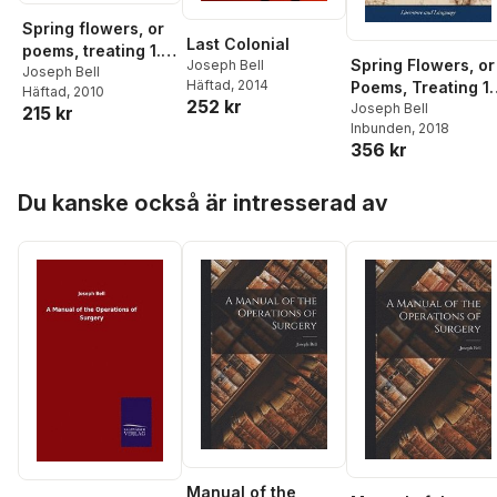
Spring flowers, or
Last Colonial
poems, treating 1.
Spring Flowers, or
Joseph Bell
On passing
Joseph Bell
Häftad
, 2014
Poems, Treating 1.
Häftad
, 2010
pleasure. 2.
252 kr
On Passing
Joseph Bell
215 kr
Concerning the
Inbunden
, 2018
Pleasure. 2.
blessed Deity. 3. On
356 kr
Concerning the
the creation. 4. On
Blessed Deity. 3. 
man in paradise,
Hoppa över listan
the Creation. 4. O
Du kanske också är intresserad av
&c. Being the
man in Paradise,
puerilia of Joseph
&c. Being the
Bell printer.
Puerilia of Joseph
Bell Printer
Manual of the