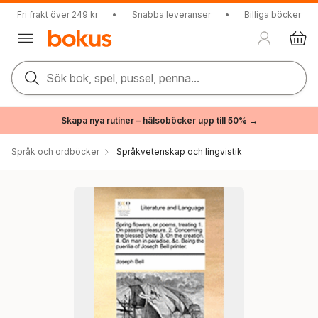
Fri frakt över 249 kr
•
Snabba leveranser
•
Billiga böcker
Sök bok, spel, pussel, penna...
Skapa nya rutiner – hälsoböcker upp till 50% →
Språk och ordböcker
Språkvetenskap och lingvistik