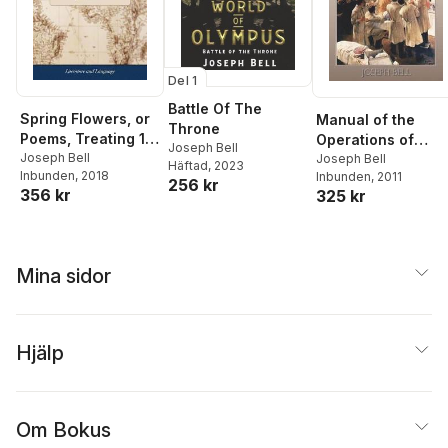
Del 1
Battle Of The
Spring Flowers, or
Manual of the
Throne
Poems, Treating 1.
Operations of
Joseph Bell
On Passing
Joseph Bell
Surgery
Joseph Bell
Häftad
, 2023
Inbunden
, 2018
Inbunden
, 2011
Pleasure. 2.
256 kr
356 kr
325 kr
Concerning the
Blessed Deity. 3. On
the Creation. 4. On
man in Paradise,
Mina sidor
&c. Being the
Puerilia of Joseph
Bell Printer
Hjälp
Om Bokus