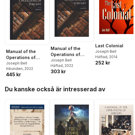
Last Colonial
Manual of the
Manual of the
Joseph Bell
Operations of
Häftad
, 2014
Operations of
Surgery
Joseph Bell
252 kr
Surgery
Joseph Bell
Häftad
, 2022
Inbunden
, 2022
303 kr
445 kr
Hoppa över listan
Du kanske också är intresserad av