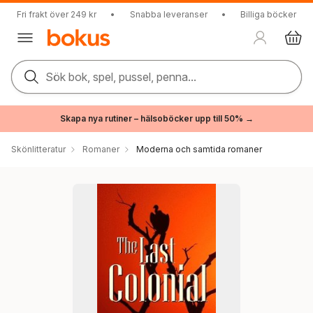
Fri frakt över 249 kr
•
Snabba leveranser
•
Billiga böcker
Sök bok, spel, pussel, penna...
Skapa nya rutiner – hälsoböcker upp till 50% →
Skönlitteratur
Romaner
Moderna och samtida romaner