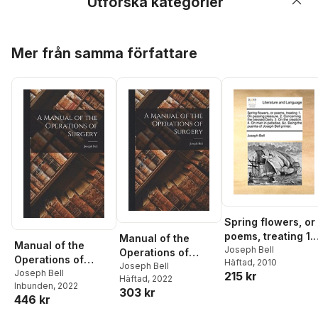
Utforska kategorier
Hoppa över listan
Mer från samma författare
Spring flowers, or
poems, treating 1.
Manual of the
Manual of the
On passing
Joseph Bell
Operations of
Operations of
Häftad
, 2010
pleasure. 2.
Surgery
Joseph Bell
Surgery
Joseph Bell
215 kr
Concerning the
Häftad
, 2022
Inbunden
, 2022
303 kr
blessed Deity. 3. 
446 kr
the creation. 4. O