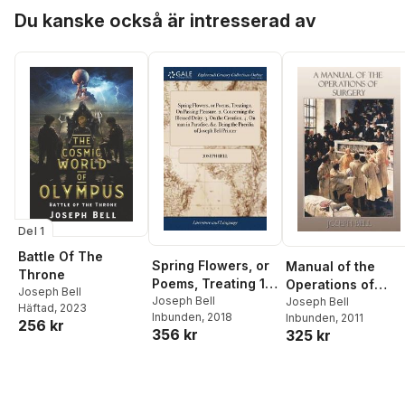
man in paradise,
Hoppa över listan
Du kanske också är intresserad av
&c. Being the
puerilia of Joseph
Bell printer.
Del 1
Battle Of The
Spring Flowers, or
Manual of the
Throne
Poems, Treating 1.
Operations of
Joseph Bell
On Passing
Joseph Bell
Surgery
Joseph Bell
Häftad
, 2023
Inbunden
, 2018
Inbunden
, 2011
Pleasure. 2.
256 kr
356 kr
325 kr
Concerning the
Blessed Deity. 3. On
the Creation. 4. On
man in Paradise,