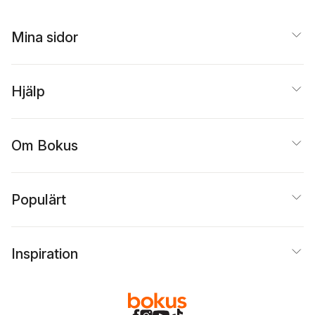
&c. Being the
Puerilia of Joseph
Bell Printer
Mina sidor
Hjälp
Om Bokus
Populärt
Inspiration