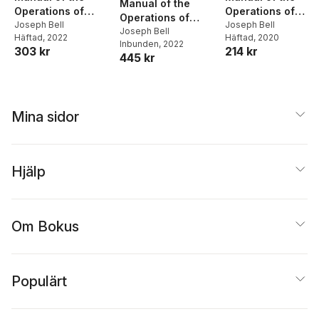
Manual of the
Operations of
Operations of
Operations of
Surgery
Joseph Bell
Surgery
Joseph Bell
Surgery
Joseph Bell
Häftad
, 2022
Häftad
, 2020
Inbunden
, 2022
303 kr
214 kr
445 kr
Mina sidor
Hjälp
Om Bokus
Populärt