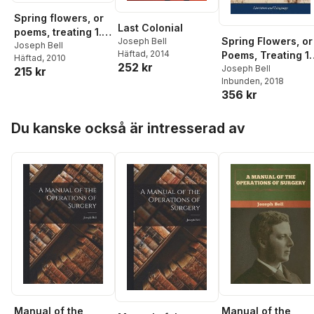
Spring flowers, or
Last Colonial
poems, treating 1.
Spring Flowers, or
Joseph Bell
On passing
Joseph Bell
Häftad
, 2014
Poems, Treating 1.
Häftad
, 2010
pleasure. 2.
252 kr
On Passing
Joseph Bell
215 kr
Concerning the
Inbunden
, 2018
Pleasure. 2.
blessed Deity. 3. On
356 kr
Concerning the
the creation. 4. On
Blessed Deity. 3. 
man in paradise,
Hoppa över listan
the Creation. 4. O
Du kanske också är intresserad av
&c. Being the
man in Paradise,
puerilia of Joseph
&c. Being the
Bell printer.
Puerilia of Joseph
Bell Printer
Manual of the
Manual of the