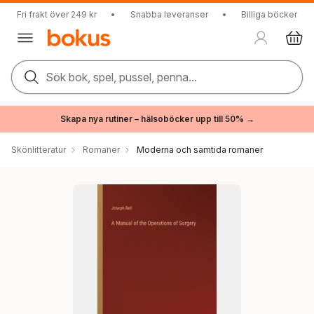
Fri frakt över 249 kr
•
Snabba leveranser
•
Billiga böcker
Sök bok, spel, pussel, penna...
Skapa nya rutiner – hälsoböcker upp till 50% →
Skönlitteratur
Romaner
Moderna och samtida romaner