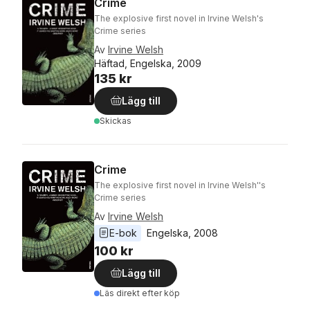
Crime
The explosive first novel in Irvine Welsh's
Crime series
Av
Irvine Welsh
Häftad, Engelska, 2009
135 kr
Lägg till
Skickas
Crime
The explosive first novel in Irvine Welsh''s
Crime series
Av
Irvine Welsh
E-bok
Engelska
, 
2008
100 kr
Lägg till
Läs direkt efter köp