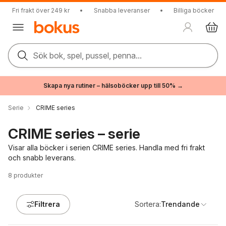
Fri frakt över 249 kr
•
Snabba leveranser
•
Billiga böcker
Sök bok, spel, pussel, penna...
Skapa nya rutiner – hälsoböcker upp till 50% →
Serie
CRIME series
CRIME series – serie
Visar alla böcker i serien CRIME series. Handla med fri frakt
och snabb leverans.
8
produkter
Filtrera
Sortera:
Trendande