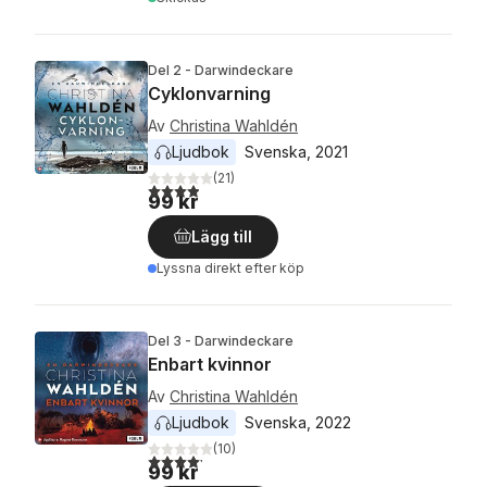
Del 2 - Darwindeckare
Cyklonvarning
Av
Christina Wahldén
Ljudbok
Svenska
, 
2021
(
21
)
3,9
utav 5 stjärnor. Totalt antal röster:
99 kr
Lägg till
Lyssna direkt efter köp
Del 3 - Darwindeckare
Enbart kvinnor
Av
Christina Wahldén
Ljudbok
Svenska
, 
2022
(
10
)
4,2
utav 5 stjärnor. Totalt antal röster:
99 kr