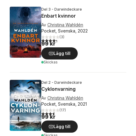
Del 3 - Darwindeckare
Enbart kvinnor
Av
Christina Wahldén
Pocket, Svenska, 2022
(
3
)
4,3
utav 5 stjärnor. Totalt antal röster:
99 kr
Lägg till
Skickas
Del 2 - Darwindeckare
Cyklonvarning
Av
Christina Wahldén
Pocket, Svenska, 2021
(
17
)
3,6
utav 5 stjärnor. Totalt antal röster:
99 kr
Lägg till
Skickas