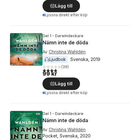
Lägg till
Lyssna direkt efter köp
Del 1 - Darwindeckare
Nämn inte de döda
Av
Christina Wahldén
Ljudbok
Svenska
, 
2019
(
39
)
3,8
utav 5 stjärnor. Totalt antal röster:
99 kr
Lägg till
Lyssna direkt efter köp
Del 1 - Darwindeckare
Nämn inte de döda
Av
Christina Wahldén
Pocket, Svenska, 2020