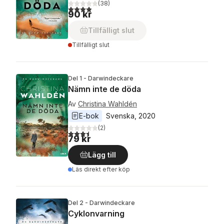
(
38
)
3,9
utav 5 stjärnor. Totalt antal röster:
90 kr
Tillfälligt slut
Tillfälligt slut
Del 1 - Darwindeckare
Nämn inte de döda
Av
Christina Wahldén
E-bok
Svenska
, 
2020
(
2
)
3,5
utav 5 stjärnor. Totalt antal röster:
79 kr
Lägg till
Läs direkt efter köp
Del 2 - Darwindeckare
Cyklonvarning