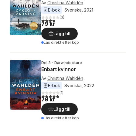
Av
Christina Wahldén
E-bok
Svenska
, 
2021
(
3
)
3,7
utav 5 stjärnor. Totalt antal röster:
79 kr
Lägg till
Läs direkt efter köp
Del 3 - Darwindeckare
Enbart kvinnor
Av
Christina Wahldén
E-bok
Svenska
, 
2022
(
1
)
5,0
utav 5 stjärnor. Totalt antal röster:
79 kr
Lägg till
Läs direkt efter köp