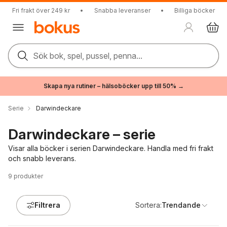
Fri frakt över 249 kr
•
Snabba leveranser
•
Billiga böcker
Sök bok, spel, pussel, penna...
Skapa nya rutiner – hälsoböcker upp till 50% →
Serie
Darwindeckare
Darwindeckare – serie
Visar alla böcker i serien Darwindeckare. Handla med fri frakt
och snabb leverans.
9
produkter
Filtrera
Sortera:
Trendande