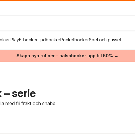
okus Play
E-böcker
Ljudböcker
Pocketböcker
Spel och pussel
Skapa nya rutiner – hälsoböcker upp till 50% →
 – serie
dla med fri frakt och snabb