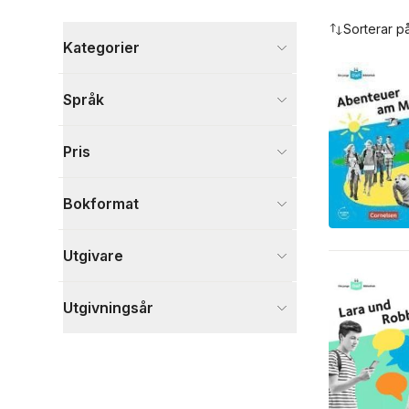
Hoppa över filtreringsmeny
Sorterar p
Kategorier
Böcker
Språk
Skönlitteratur
4
Visa fler
Pris
Visa fler
Bokformat
Utgivare
Utgivningsår