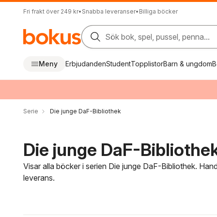
Fri frakt över 249 kr
•
Snabba leveranser
•
Billiga böcker
Sök bok, spel, pussel, penna...
Meny
Erbjudanden
Student
Topplistor
Barn & ungdom
B
Serie
Die junge DaF-Bibliothek
Die junge DaF-Bibliothek
Visar alla böcker i serien Die junge DaF-Bibliothek. Han
leverans.