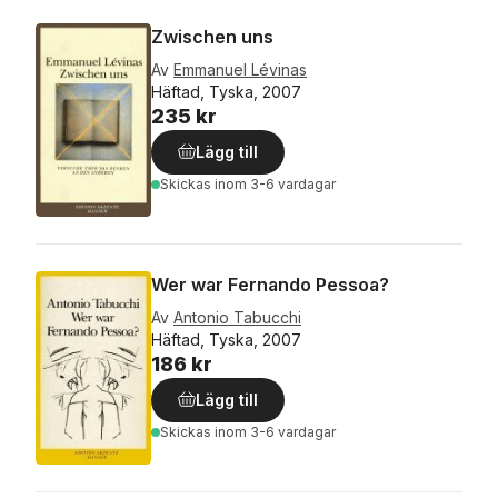
Zwischen uns
Av
Emmanuel Lévinas
Häftad, Tyska, 2007
235 kr
Lägg till
Skickas
inom 3-6 vardagar
Wer war Fernando Pessoa?
Av
Antonio Tabucchi
Häftad, Tyska, 2007
186 kr
Lägg till
Skickas
inom 3-6 vardagar