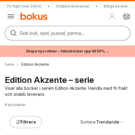
Fri frakt över 249 kr
•
Snabba leveranser
•
Billiga böcker
Sök bok, spel, pussel, penna...
Skapa nya rutiner – hälsoböcker upp till 50% →
Serie
Edition Akzente
Edition Akzente – serie
Visar alla böcker i serien Edition Akzente. Handla med fri frakt
och snabb leverans.
8
produkter
Filtrera
Sortera:
Trendande