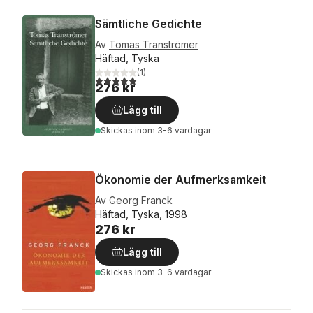
Sämtliche Gedichte
Av
Tomas Tranströmer
Häftad, Tyska
(
1
)
5,0
utav 5 stjärnor. Totalt antal röster:
276 kr
Lägg till
Skickas
inom 3-6 vardagar
Ökonomie der Aufmerksamkeit
Av
Georg Franck
Häftad, Tyska, 1998
276 kr
Lägg till
Skickas
inom 3-6 vardagar