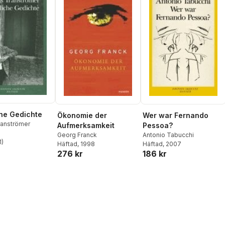
he Gedichte
Ökonomie der
Wer war Fernando
anströmer
Aufmerksamkeit
Pessoa?
Georg Franck
Antonio Tabucchi
1
)
Häftad
, 1998
Häftad
, 2007
stjärnor. Totalt antal röster:
276 kr
186 kr