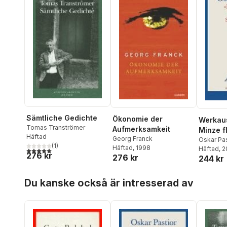
Sämtliche Gedichte
Ökonomie der
Werkau
Tomas Tranströmer
Aufmerksamkeit
Minze f
Häftad
Georg Franck
Schpek
Oskar Pas
(
1
)
Häftad
, 1998
Wichner
Häftad
, 
5,0
utav 5 stjärnor. Totalt antal röster:
276 kr
276 kr
244 kr
Hoppa över listan
Du kanske också är intresserad av