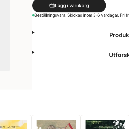
Lägg i varukorg
Beställningsvara.
Skickas
inom 3-6 vardagar
.
Fri f
Produk
Utfors