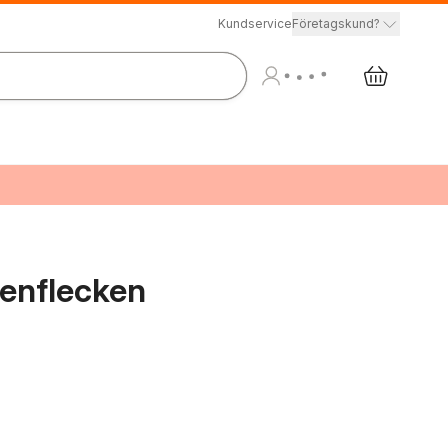
Kundservice
Företagskund?
tenflecken