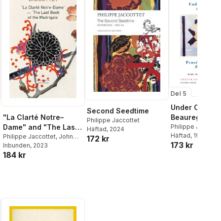
Del 5
Under Clouded
Second Seedtime
Beauregard
"La Clarté Notre–
Philippe Jaccottet
Philippe Jaccotte
Dame" and "The Last
Häftad
, 2024
Häftad
, 1994
Book of the
Philippe Jaccottet
,
John
172 kr
173 kr
Taylor
Inbunden
,
José–flore Tappy
, 2023
Madrigals"
184 kr