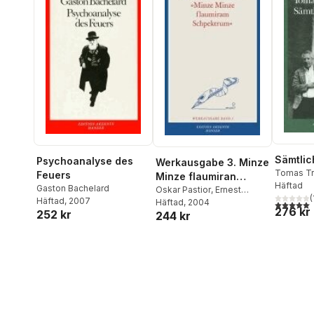
Sämtlic
Psychoanalyse des
Werkausgabe 3. Minze
Tomas Tr
Feuers
Minze flaumiran
Häftad
Gaston Bachelard
Schpektrum
Oskar Pastior
,
Ernest
(
Häftad
, 2007
Wichner
Häftad
, 2004
5,0
utav 5 
276 kr
252 kr
244 kr