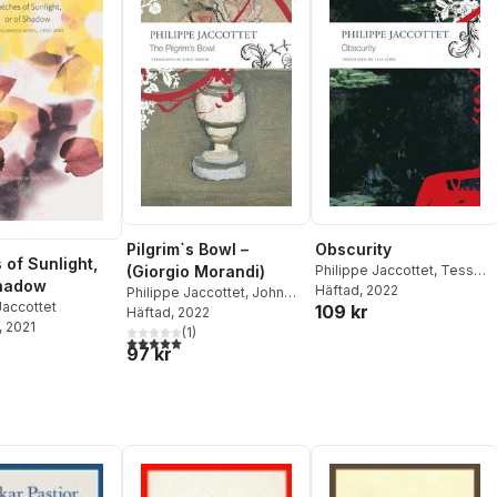
Pilgrim`s Bowl –
Obscurity
 of Sunlight,
(Giorgio Morandi)
Philippe Jaccottet
,
Tess
Shadow
Lewis
Häftad
, 2022
Philippe Jaccottet
,
John
Jaccottet
109 kr
Taylor
Häftad
, 2022
, 2021
(
1
)
5,0
utav 5 stjärnor. Totalt antal röster:
97 kr