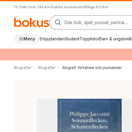
Fri frakt över 249 kr
•
Snabba leveranser
•
Billiga böcker
Sök bok, spel, pussel, penna...
Meny
Erbjudanden
Student
Topplistor
Barn & ungdom
B
Biografier
Biografier
Biografi: författare och journalister