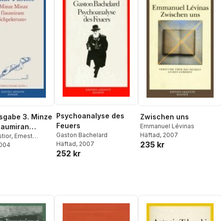
Psychoanalyse des
sgabe 3. Minze
Zwischen uns
Feuers
laumiran
Emmanuel Lévinas
Häftad
, 2007
Gaston Bachelard
trum
tior
,
Ernest
235 kr
Häftad
, 2007
2004
252 kr