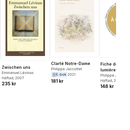
Clarté Notre-Dame
Fiche de lectu
Zwischen uns
Philippe Jaccottet
lumière d'hive
Emmanuel Lévinas
E-bok
2021
intégrale)
Philippe Jaccotte
Häftad
, 2007
181 kr
Häftad
, 2023
235 kr
148 kr