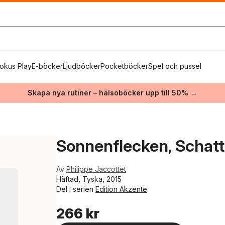
okus Play
E-böcker
Ljudböcker
Pocketböcker
Spel och pussel
Skapa nya rutiner – hälsoböcker upp till 50% →
Sonnenflecken, Schat
Av
Philippe Jaccottet
Häftad, Tyska, 2015
Del i serien
Edition Akzente
266 kr