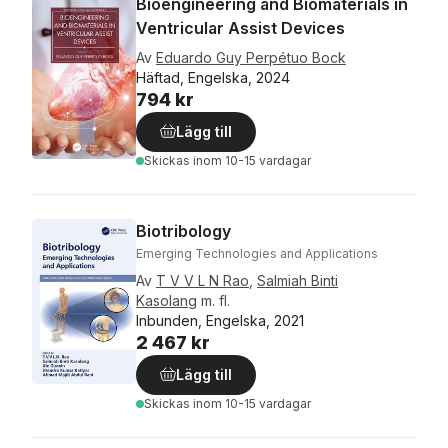
Bioengineering and Biomaterials in
Ventricular Assist Devices
Av
Eduardo Guy Perpétuo Bock
Häftad, Engelska, 2024
794 kr
Lägg till
Skickas
inom 10-15 vardagar
Biotribology
Emerging Technologies and Applications
Av
T V V L N Rao
,
Salmiah Binti
Kasolang
m. fl.
Inbunden, Engelska, 2021
2 467 kr
Lägg till
Skickas
inom 10-15 vardagar