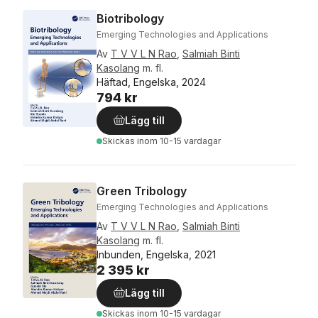
Biotribology
Emerging Technologies and Applications
Av
T V V L N Rao
,
Salmiah Binti
Kasolang
m. fl.
Häftad, Engelska, 2024
794 kr
Lägg till
Skickas
inom 10-15 vardagar
Green Tribology
Emerging Technologies and Applications
Av
T V V L N Rao
,
Salmiah Binti
Kasolang
m. fl.
Inbunden, Engelska, 2021
2 395 kr
Lägg till
Skickas
inom 10-15 vardagar