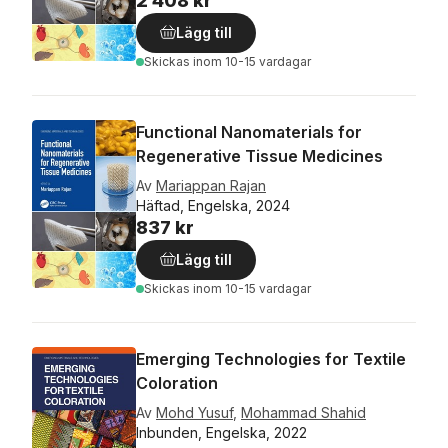
2 408 kr
Lägg till
Skickas
inom 10-15 vardagar
Functional Nanomaterials for
Regenerative Tissue Medicines
Av
Mariappan Rajan
Häftad, Engelska, 2024
837 kr
Lägg till
Skickas
inom 10-15 vardagar
Emerging Technologies for Textile
Coloration
Av
Mohd Yusuf
,
Mohammad Shahid
Inbunden, Engelska, 2022