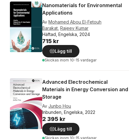
Nanomaterials for Environmental
Applications
Av
Mohamed Abou El-Fetouh
Barakat
,
Rajeev Kumar
Häftad, Engelska, 2024
715 kr
Lägg till
Skickas
inom 10-15 vardagar
Advanced Electrochemical
Materials in Energy Conversion and
Storage
Av
Junbo Hou
Inbunden, Engelska, 2022
2 395 kr
Lägg till
Skickas
inom 10-15 vardagar