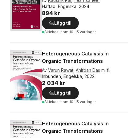
Av
Kaushik Pal
,
Tean Zaheer
Häftad, Engelska, 2024
894 kr
Lägg till
Skickas
inom 10-15 vardagar
Heterogeneous Catalysis in
Organic Transformations
Av
Varun Rawat
,
Anirban Das
m. fl.
Inbunden, Engelska, 2022
2 034 kr
Lägg till
Skickas
inom 10-15 vardagar
Heterogeneous Catalysis in
Organic Transformations