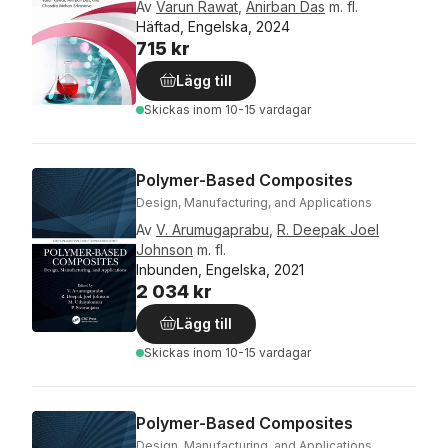
Av
Varun Rawat
,
Anirban Das
m. fl.
Häftad, Engelska, 2024
715 kr
Lägg till
Skickas
inom 10-15 vardagar
Polymer-Based Composites
Design, Manufacturing, and Applications
Av
V. Arumugaprabu
,
R. Deepak Joel
Johnson
m. fl.
Inbunden, Engelska, 2021
2 034 kr
Lägg till
Skickas
inom 10-15 vardagar
Polymer-Based Composites
Design, Manufacturing, and Applications