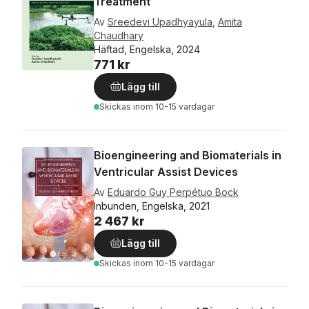
Treatment
Av
Sreedevi Upadhyayula
,
Amita
Chaudhary
Häftad, Engelska, 2024
771 kr
Lägg till
Skickas
inom 10-15 vardagar
Bioengineering and Biomaterials in
Ventricular Assist Devices
Av
Eduardo Guy Perpétuo Bock
Inbunden, Engelska, 2021
2 467 kr
Lägg till
Skickas
inom 10-15 vardagar