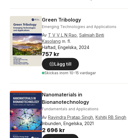
Green Tribology
Emerging Technologies and Applications
Av
T V V L N Rao
,
Salmiah Binti
Kasolang
m. fl.
Häftad, Engelska, 2024
757 kr
Lägg till
Skickas
inom 10-15 vardagar
Nanomaterials in
Bionanotechnology
Fundamentals and Applications
Av
Ravindra Pratap Singh
,
Kshitij RB Singh
Inbunden, Engelska, 2021
2 696 kr