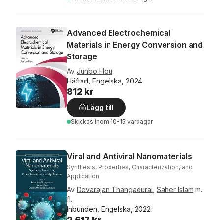
Advanced Electrochemical
Materials in Energy Conversion and
Storage
Av
Junbo Hou
Häftad, Engelska, 2024
812 kr
Lägg till
Skickas
inom 10-15 vardagar
Viral and Antiviral Nanomaterials
Synthesis, Properties, Characterization, and
Application
Av
Devarajan Thangadurai
,
Saher Islam
m.
fl.
Inbunden, Engelska, 2022
2 617 kr