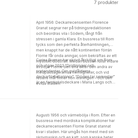
7
produkter
April 1956: Deckarrecensenten Florence
Granat segnar ner på tidningsredaktionen
och beordras vila i Södern, långt från
stressen i gamla Klara. En bussresa till Rom
tycks som den perfekta återhämtningen,
men knappt har de nått kontinenten förrän
Florrie får onda aningar, som bekräftas av ett
Carina Burman har skrivit åtskilligt om Rom
mystiskt dödsfall. Medan bussen rullar vidare
och utgav 2023 "Drottningar och
avslöjar Florrie den ena efter den andra av
pretendenter. Om guldålderns
medpassagerarnas hemligheter, och vid
deckarförfattarinnor". "Döden tar semester"
resans mål finner hon lösningen – och den
är en femtiotalsdeckare i Maria Langs och
eviga staden.
Agatha Christies efterföljd, för nostalgiker,
Italienälskare och historieintresserade.
Augusti 1956 och värmebölja i Rom. Efter en
bussresa med mordiska komplikationer har
deckarrecensenten Florrie Granat stannat
kvar i staden. Här umgås hon mest med sin
skrivmaskin och en katt, som kanske heter