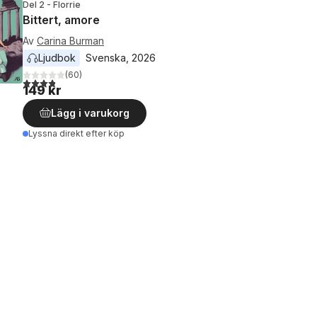
Del 2 - Florrie
Bittert, amore
Av
Carina Burman
Ljudbok
Svenska
, 
2026
(
60
)
3,8
utav 5 stjärnor. Totalt antal röster:
149 kr
Lägg i varukorg
Lyssna direkt efter köp