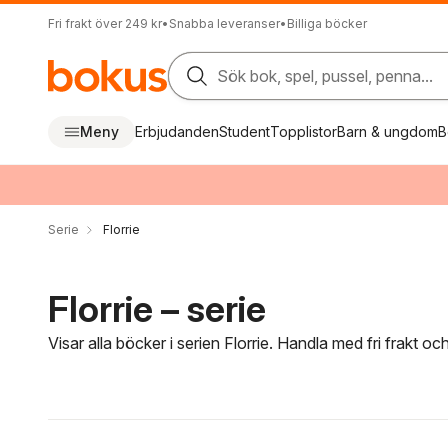
Fri frakt över 249 kr
•
Snabba leveranser
•
Billiga böcker
Sök bok, spel, pussel, penna...
Meny
Erbjudanden
Student
Topplistor
Barn & ungdom
B
Serie
Florrie
Florrie – serie
Visar alla böcker i serien Florrie. Handla med fri frakt o
Hoppa över filtreringsmeny