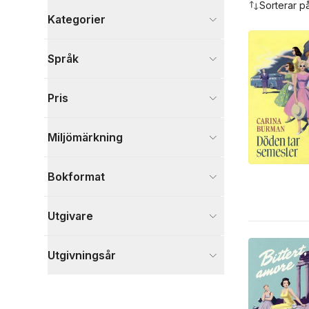
Sorterar p
Kategorier
Böcker
Språk
Deckare
7
Visa fler
Pris
Visa fler
Miljömärkning
Bokformat
Utgivare
Utgivningsår