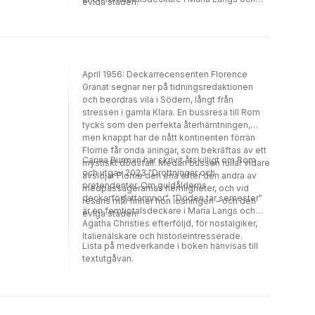
eviga staden.
Agatha Christies efterföljd, för nostalgiker,
Italienälskare och historieintresserade.
April 1956: Deckarrecensenten Florence
Granat segnar ner på tidningsredaktionen
och beordras vila i Södern, långt från
stressen i gamla Klara. En bussresa till Rom
tycks som den perfekta återhämtningen,
men knappt har de nått kontinenten förrän
Florrie får onda aningar, som bekräftas av ett
Carina Burman har skrivit åtskilligt om Rom
mystiskt dödsfall. Medan bussen rullar vidare
och utgav 2023 "Drottningar och
avslöjar Florrie den ena efter den andra av
pretendenter. Om guldålderns
medpassagerarnas hemligheter, och vid
deckarförfattarinnor". "Döden tar semester"
resans mål finner hon lösningen – och den
är en femtiotalsdeckare i Maria Langs och
eviga staden.
Agatha Christies efterföljd, för nostalgiker,
Italienälskare och historieintresserade.
Lista på medverkande i boken hänvisas till
textutgåvan.