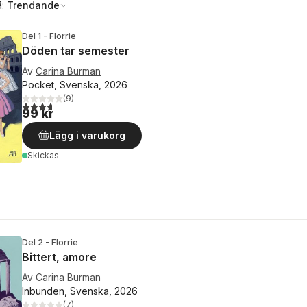
å:
Trendande
Del 1 - Florrie
Döden tar semester
Av
Carina Burman
Pocket, Svenska, 2026
(
9
)
3,7
utav 5 stjärnor. Totalt antal röster:
99 kr
Lägg i varukorg
Skickas
Del 2 - Florrie
Bittert, amore
Av
Carina Burman
Inbunden, Svenska, 2026
(
7
)