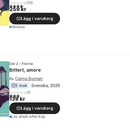
(
13
)
4,2
utav 5 stjärnor. Totalt antal röster:
259 kr
Lägg i varukorg
Skickas
Del 2 - Florrie
Bittert, amore
Av
Carina Burman
E-bok
Svenska
, 
2026
(
1
)
3,0
utav 5 stjärnor. Totalt antal röster:
139 kr
Lägg i varukorg
Läs direkt efter köp