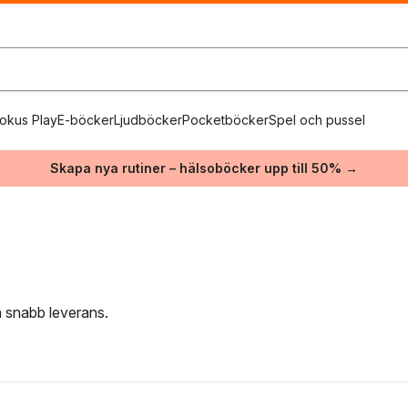
okus Play
E-böcker
Ljudböcker
Pocketböcker
Spel och pussel
Skapa nya rutiner – hälsoböcker upp till 50% →
ch snabb leverans.