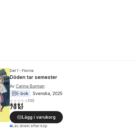
Del 1 - Florrie
Döden tar semester
Av
Carina Burman
E-bok
Svenska
, 
2025
(
10
)
3,6
utav 5 stjärnor. Totalt antal röster:
79 kr
Lägg i varukorg
Läs direkt efter köp