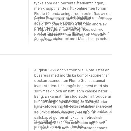
tycks som den perfekta återhämtningen,
men knappt har de nått kontinenten förrän
Florrie får onda aningar, som bekräftas av ett
Carina Burman har skrivit åtskilligt om Rom
mystiskt dödsfall. Medan bussen rullar vidare
och utgav 2023 "Drottningar och
avslöjar Florrie den ena efter den andra av
pretendenter. Om guldålderns
medpassagerarnas hemligheter, och vid
deckarförfattarinnor". "Döden tar semester"
resans mål finner hon lösningen – och den
är en femtiotalsdeckare i Maria Langs och
eviga staden.
Agatha Christies efterföljd, för nostalgiker,
Italienälskare och historieintresserade.
Augusti 1956 och värmebölja i Rom. Efter en
bussresa med mordiska komplikationer har
deckarrecensenten Florrie Granat stannat
kvar i staden. Här umgås hon mest med sin
skrivmaskin och en katt, som kanske heter
Bang. En kamrat från studietiden introducerar
"Underhållande och livsbejakande, en
henne i en grupp arkeologer, där mysterier
kärleksförklaring till Rom, det italienska köket
tycks frodas. Hennes Watson från bussresan,
och, inte minst, det goda vinet." - Aftonbladet
adjunkt Georg Brandt, dyker upp när
sällskapet gör en utflykt till en etruskisk
"Jag föll pladask för ”Döden tar semester”
utgrävning. Så blåser sciroccon upp, och
som är första delen i den här
plågade av den heta vinden ställer hennes