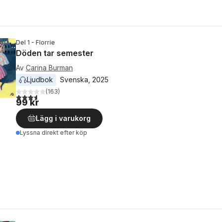
Del 1 - Florrie
Döden tar semester
Av
Carina Burman
Ljudbok
Svenska
, 
2025
(
163
)
3,6
utav 5 stjärnor. Totalt antal röster:
99 kr
Lägg i varukorg
Lyssna direkt efter köp