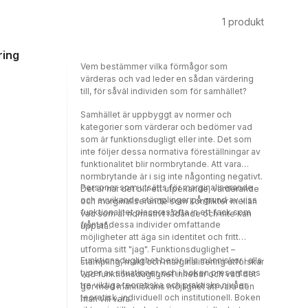
1
produkt
ring
Vem bestämmer vilka förmågor som
värderas och vad leder en sådan värdering
till, för såväl individen som för samhället?
Samhället är uppbyggt av normer och
kategorier som värderar och bedömer vad
som är funktionsdugligt eller inte. Det som
inte följer dessa normativa föreställningar av
funktionalitet blir normbrytande. Att vara
normbrytande är i sig inte någonting negativt.
Personer som utsätts för marginaliserande
Det är när det blir ett utpekande, värderande
och avvikande stämplingar på grund av viss
och marginaliserande som konflikter mellan
funktionalitet placeras ofta in ett fack som
vad som är normativt rådande och inte kan
fråntar dessa individer omfattande
uppstå.
möjligheter att äga sin identitet och fritt
utforma sitt "jag". Funktionsduglighet –
Funktionsduglighet berör alla människor i alla
stämpling, makt och marginalisering utforskar
typer av situationer, och i boken presenteras
vad funktionsduglighet innebär och vad det
tre viktiga teoretiska och praktiska nivåer:
gör med människans möjlighet att vara den
teoretisk, individuell och institutionell. Boken
man vill vara.