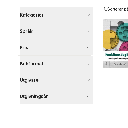
Hoppa över filtreringsmeny
Sorterar p
Kategorier
Böcker
Språk
Samhälle och politik
1
Visa fler
Pris
Visa fler
Bokformat
Utgivare
Utgivningsår