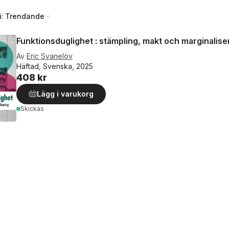
å:
Trendande
Funktionsduglighet : stämpling, makt och marginalise
Av
Eric Svanelöv
Häftad, Svenska, 2025
408 kr
Lägg i varukorg
Skickas