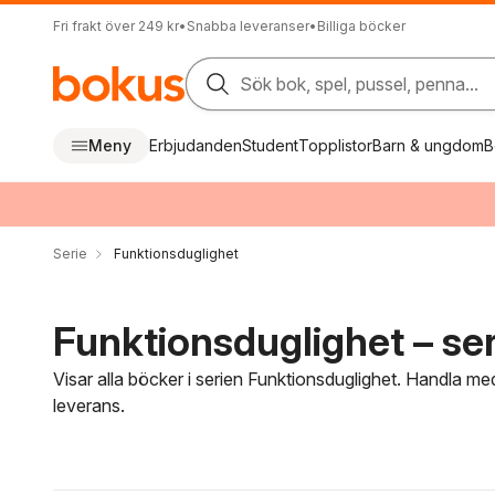
Fri frakt över 249 kr
•
Snabba leveranser
•
Billiga böcker
Sök bok, spel, pussel, penna...
Meny
Erbjudanden
Student
Topplistor
Barn & ungdom
B
Serie
Funktionsduglighet
Funktionsduglighet – ser
Visar alla böcker i serien Funktionsduglighet. Handla med
leverans.