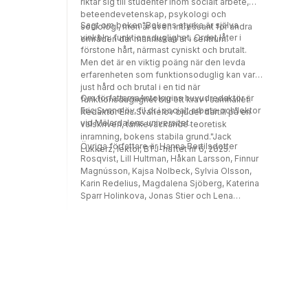
riktar sig till studenter inom socialt arbete,
beteendevetenskap, psykologi och
Sagt om boken"Bokens styrka är själva
sociologi, men är även intressant för andra
vinkeln: funktionsduglighet. Ordet låter i
områden där människan är i centrum.
förstone hårt, närmast cyniskt och brutalt.
Men det är en viktig poäng när den levda
erfarenheten som funktionsoduglig kan vara
just hård och brutal i en tid när
Om författarnaAntologins huvudredaktör är
funktionsduglighet blir ett krav i samhället.
Eric Svanelöv, fil.dr i socialt arbete och lektor
Redaktör Eric Svanelöv bjuder därtill på en
vid Mälardalens universitet.
välskriven, tankeväckande teoretisk
inramning, bokens stabila grund."Jack
Övriga författare är Hanna Bertilsdotter
Lukkerz, lektör, BTJ-häftet nr 6, 2025.
Rosqvist, Lill Hultman, Håkan Larsson, Finnur
Magnússon, Kajsa Nolbeck, Sylvia Olsson,
Karin Redelius, Magdalena Sjöberg, Katerina
Sparr Holinkova, Jonas Stier och Lena
Talman.