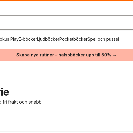
okus Play
E-böcker
Ljudböcker
Pocketböcker
Spel och pussel
Skapa nya rutiner – hälsoböcker upp till 50% →
ie
 fri frakt och snabb