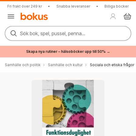
Fri frakt över 249 kr
•
Snabba leveranser
•
Billiga böcker
Sök bok, spel, pussel, penna...
Skapa nya rutiner – hälsoböcker upp till 50% →
Samhälle och politik
Samhälle och kultur
Sociala och etiska frågor