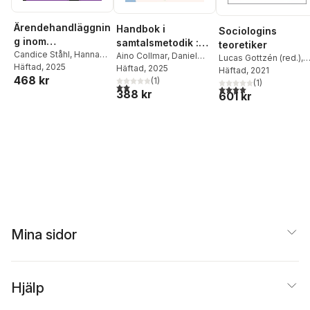
Ärendehandläggnin
Handbok i
Sociologins
g inom
samtalsmetodik :
teoretiker
socialtjänsten : i
Candice Ståhl
,
Hanna
om att förstå och
Aino Collmar
,
Daniel
Lucas Gottzén (red.)
,
Grylin
Häftad
, 2025
teori och praktik.
Hailemariam
Häftad
, 2025
,
Annika
bli förstådd
Ulrik Lögdlund (red.)
Häftad
, 2021
468 kr
Davén
,
Elisabet
(
1
)
(
1
)
2,0
utav 5 stjärnor. Totalt antal röster:
4,0
utav 5 stjärnor. Tota
388 kr
Söderberg
,
Lisa Tönus
601 kr
Mina sidor
Hjälp