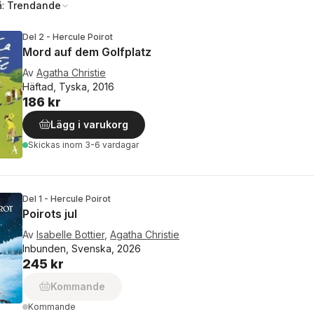
å:
Trendande
Del 2 - Hercule Poirot
Mord auf dem Golfplatz
Av
Agatha Christie
Häftad, Tyska, 2016
186 kr
Lägg i varukorg
Skickas
inom 3-6 vardagar
Del 1 - Hercule Poirot
Poirots jul
Av
Isabelle Bottier
,
Agatha Christie
Inbunden, Svenska, 2026
245 kr
Kommande
Kommande