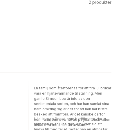
2
produkter
En familj som återförenas för att fira jul brukar
vara en hjärtevärmande tillställning. Men
gamle Simeon Lee är inte av den
sentimentala sorten, och har han samlat sina
barn omkring sig är det för att han har bistra
besked att framföra. Är det kanske därför
När Hercule Poirot, som besöker en vän i
som familjens överhuvud på julaftonskvällen
närheten över julhelgen, erbjuder sig att
hittas död med halsen avskuren?
hjälpa till med fallet, möter han en atmosfär