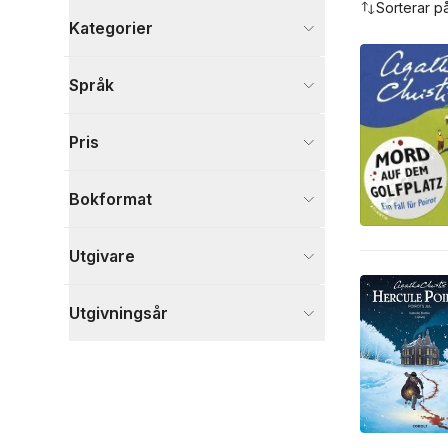
Sorterar p
Kategorier
Böcker
Språk
Deckare
1
Tecknade serier
1
Pris
Visa fler
Visa fler
Bokformat
Utgivare
Utgivningsår