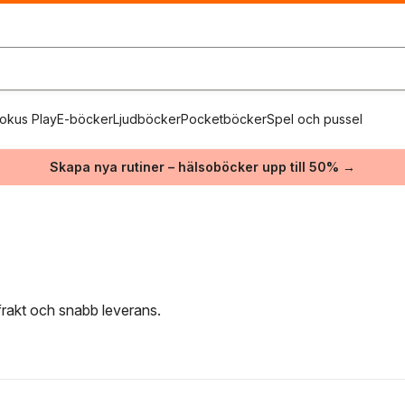
okus Play
E-böcker
Ljudböcker
Pocketböcker
Spel och pussel
Skapa nya rutiner – hälsoböcker upp till 50% →
 frakt och snabb leverans.