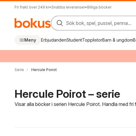
Fri frakt över 249 kr
•
Snabba leveranser
•
Billiga böcker
Sök bok, spel, pussel, penna...
Meny
Erbjudanden
Student
Topplistor
Barn & ungdom
B
Serie
Hercule Poirot
Hercule Poirot – serie
Visar alla böcker i serien Hercule Poirot. Handla med fri
Hoppa över filtreringsmeny