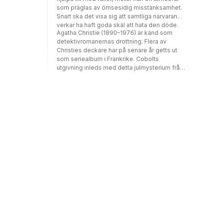
som präglas av ömsesidig misstänksamhet.
Snart ska det visa sig att samtliga närvarande
verkar ha haft goda skäl att hata den döde.
Agatha Christie (1890–1976) är känd som
detektivromanernas drottning. Flera av
Christies deckare har på senare år getts ut
som seriealbum i Frankrike. Cobolts
utgivning inleds med detta julmysterium från
1938, som brukar räknas som en av Agatha
Christies bästa romaner.