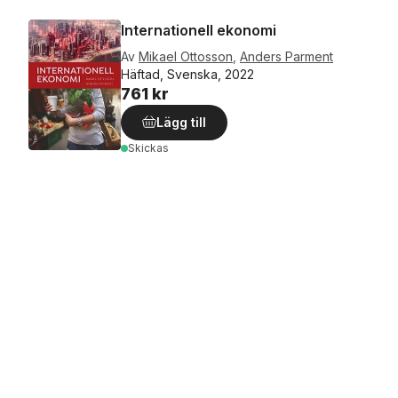
Internationell ekonomi
Av
Mikael Ottosson
,
Anders Parment
Häftad, Svenska, 2022
761 kr
Lägg till
Skickas