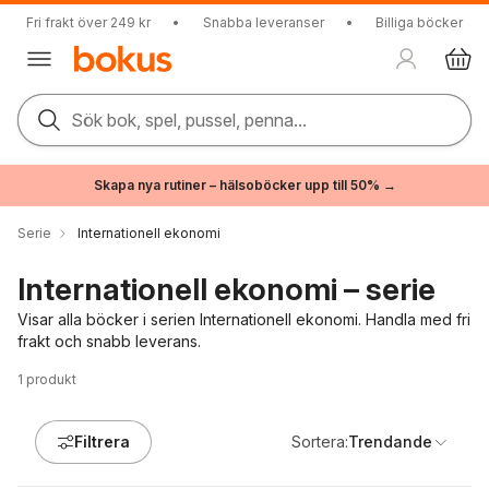
Fri frakt över 249 kr
•
Snabba leveranser
•
Billiga böcker
Sök bok, spel, pussel, penna...
Skapa nya rutiner – hälsoböcker upp till 50% →
Serie
Internationell ekonomi
Internationell ekonomi – serie
Visar alla böcker i serien Internationell ekonomi. Handla med fri
frakt och snabb leverans.
1
produkt
Filtrera
Sortera:
Trendande