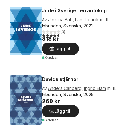
Jude i Sverige : en antologi
Av
Jessica Bab
,
Lars Dencik
m. fl.
Inbunden, Svenska, 2021
(
3
)
4,7
utav 5 stjärnor. Totalt antal röster:
318 kr
Lägg till
Skickas
Davids stjärnor
Av
Anders Carlberg
,
Ingrid Elam
m. fl.
Inbunden, Svenska, 2025
269 kr
Lägg till
Skickas