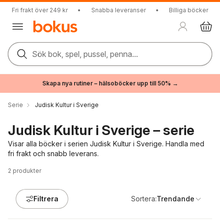
Fri frakt över 249 kr
•
Snabba leveranser
•
Billiga böcker
Sök bok, spel, pussel, penna...
Skapa nya rutiner – hälsoböcker upp till 50% →
Serie
Judisk Kultur i Sverige
Judisk Kultur i Sverige – serie
Visar alla böcker i serien Judisk Kultur i Sverige. Handla med
fri frakt och snabb leverans.
2
produkter
Filtrera
Sortera:
Trendande