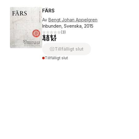
FÄRS
Av
Bengt Johan Appelgren
Inbunden, Svenska, 2015
(
3
)
3,7
utav 5 stjärnor. Totalt antal röster:
48 kr
Tillfälligt slut
Tillfälligt slut