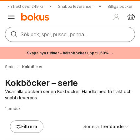
Fri frakt över 249 kr
•
Snabba leveranser
•
Billiga böcker
Sök bok, spel, pussel, penna...
Skapa nya rutiner – hälsoböcker upp till 50% →
Serie
Kokböcker
Kokböcker – serie
Visar alla böcker i serien Kokböcker. Handla med fri frakt och
snabb leverans.
1
produkt
Filtrera
Sortera:
Trendande