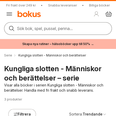
Fri frakt över 249 kr
•
Snabba leveranser
•
Billiga böcker
Sök bok, spel, pussel, penna...
Skapa nya rutiner – hälsoböcker upp till 50% →
Serie
Kungliga slotten - Människor och berättelser
Kungliga slotten - Människor
och berättelser – serie
Visar alla böcker i serien Kungliga slotten - Människor och
berättelser. Handla med fri frakt och snabb leverans.
3
produkter
Filtrera
Sortera:
Trendande