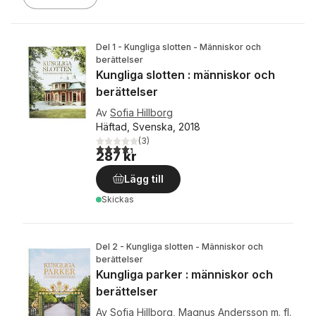
Del 1 - Kungliga slotten - Människor och
berättelser
Kungliga slotten : människor och
berättelser
Av
Sofia Hillborg
Häftad, Svenska, 2018
(
3
)
4,3
utav 5 stjärnor. Totalt antal röster:
287 kr
Lägg till
Skickas
Del 2 - Kungliga slotten - Människor och
berättelser
Kungliga parker : människor och
berättelser
Av
Sofia Hillborg
,
Magnus Andersson
m. fl.