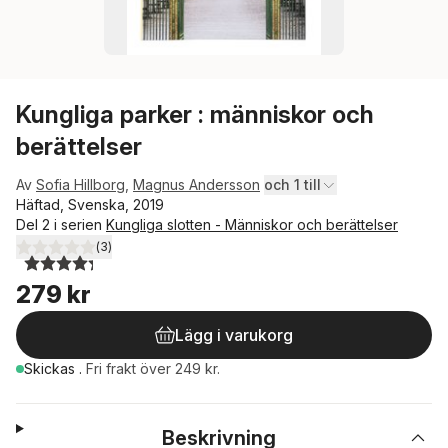
Kungliga parker : människor och
berättelser
Av
Sofia Hillborg
,
Magnus Andersson
och 1 till
Häftad, Svenska, 2019
Del 2 i serien
Kungliga slotten - Människor och berättelser
(
3
)
4,3
utav 5 stjärnor. Totalt antal röster:
279 kr
Lägg i varukorg
Skickas
.
Fri frakt över 249 kr.
Beskrivning