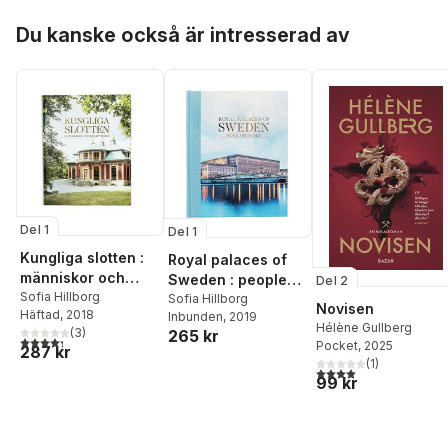
Hoppa över listan
Du kanske också är intresserad av
Del 1
Del 1
Kungliga slotten :
Royal palaces of
människor och
Sweden : people
Del 2
berättelser
Sofia Hillborg
and stories
Sofia Hillborg
Novisen
Häftad
, 2018
Inbunden
, 2019
Hélène Gullberg
(
3
)
265 kr
4,3
utav 5 stjärnor. Totalt antal röster:
Pocket
, 2025
287 kr
(
1
)
4,0
utav 5 stjärnor. Tota
99 kr