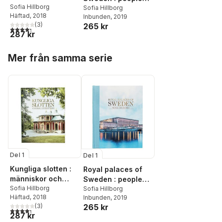
berättelser
Sofia Hillborg
and stories
Sofia Hillborg
Häftad
, 2018
Inbunden
, 2019
(
3
)
265 kr
4,3
utav 5 stjärnor. Totalt antal röster:
287 kr
Hoppa över listan
Mer från samma serie
Del 1
Del 1
Kungliga slotten :
Royal palaces of
människor och
Sweden : people
berättelser
Sofia Hillborg
and stories
Sofia Hillborg
Häftad
, 2018
Inbunden
, 2019
(
3
)
265 kr
4,3
utav 5 stjärnor. Totalt antal röster:
287 kr