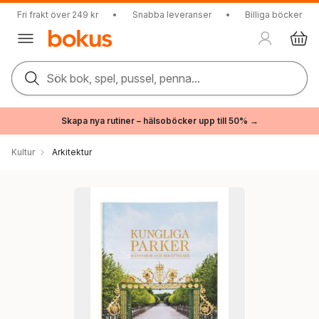
Fri frakt över 249 kr
•
Snabba leveranser
•
Billiga böcker
Sök bok, spel, pussel, penna...
Skapa nya rutiner – hälsoböcker upp till 50% →
Kultur
Arkitektur