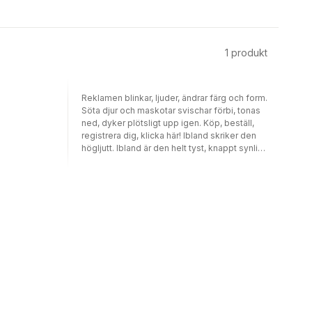
1
produkt
Reklamen blinkar, ljuder, ändrar färg och form.
Söta djur och maskotar svischar förbi, tonas
ned, dyker plötsligt upp igen. Köp, beställ,
registrera dig, klicka här! Ibland skriker den
högljutt. Ibland är den helt tyst, knappt synlig,
svår att fånga, svår att skilja ut, men
uppmuntrar till interaktion och pockar på
barns uppmärksamhet. Marknadsförare är allt
mer angelägna om att kommunicera med
barn via reklam. Internet, där barn och unga
tillbringar en stor del av sin vakna tid, har
vuxit sig starkt i detta sammanhang och är
idag det enskilt största reklammediet. Den
digitala tekniken bidrar till
kommersialiseringen av barndomen, men har
också på ett genomgripande sätt förändrat
reklamens uttryckssätt. Nya former av reklam
och sätt att bedriva marknadsföring har