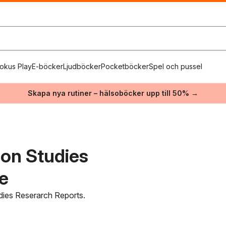
okus Play
E-böcker
Ljudböcker
Pocketböcker
Spel och pussel
Skapa nya rutiner – hälsoböcker upp till 50% →
on Studies
ie
dies Reserarch Reports.