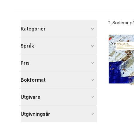
Hoppa över filtreringsmeny
Sorterar p
Kategorier
Böcker
Språk
Samhälle och politik
1
Visa fler
Pris
Visa fler
Bokformat
Utgivare
Utgivningsår