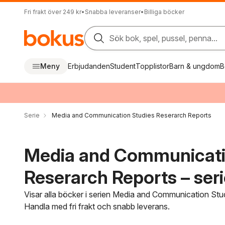
Fri frakt över 249 kr
•
Snabba leveranser
•
Billiga böcker
Sök bok, spel, pussel, penna...
Meny
Erbjudanden
Student
Topplistor
Barn & ungdom
B
Serie
Media and Communication Studies Reserarch Reports
Media and Communicati
Reserarch Reports – ser
Visar alla böcker i serien Media and Communication Stu
Handla med fri frakt och snabb leverans.