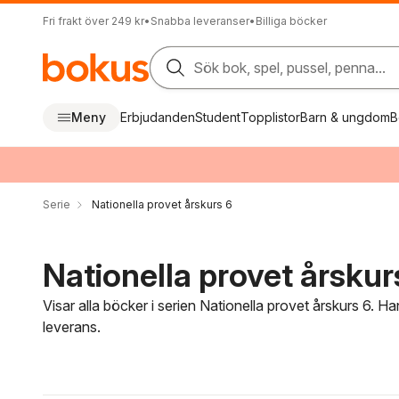
Fri frakt över 249 kr
•
Snabba leveranser
•
Billiga böcker
Sök bok, spel, pussel, penna...
Meny
Erbjudanden
Student
Topplistor
Barn & ungdom
B
Serie
Nationella provet årskurs 6
Nationella provet årskurs
Visar alla böcker i serien Nationella provet årskurs 6. H
leverans.