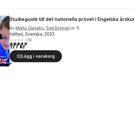
Studieguide till det nationella provet i Engelska årsku
Av
Märta Glaveby
,
Emil Breman
m. fl.
Häftad, Svenska, 2023
(
5
)
5,0
utav 5 stjärnor. Totalt antal röster:
177 kr
Lägg i varukorg