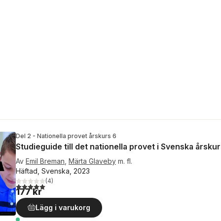
Del 2 - Nationella provet årskurs 6
Studieguide till det nationella provet i Svenska årsku
Av
Emil Breman
,
Märta Glaveby
m. fl.
Häftad, Svenska, 2023
(
4
)
5,0
utav 5 stjärnor. Totalt antal röster:
177 kr
Lägg i varukorg