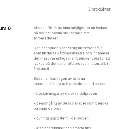
3
produkter
kurs 6
Alla kan förbättra sina möjligheter att lyckas
på det nationella provet med rätt
förberedelser.
Den här boken vänder sig till elever såväl
som till deras vårdnadshavare och innehåller
det mest väsentliga man behöver veta för att
lyckas på det nationella provet i matematik i
årskurs 6.
Boken är framtagen av erfarna
matematiklärare och erbjuder bland annat:
- beskrivningar av de olika delproven
- genomgång av de kunskaper som behövs
på varje delprov
- övningsuppgifter till delproven
- lösningstekniker och smarta tips