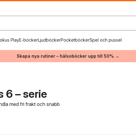
okus Play
E-böcker
Ljudböcker
Pocketböcker
Spel och pussel
Skapa nya rutiner – hälsoböcker upp till 50% →
 6 – serie
andla med fri frakt och snabb