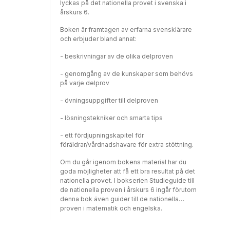
lyckas på det nationella provet i svenska i
årskurs 6.
Boken är framtagen av erfarna svensklärare
och erbjuder bland annat:
- beskrivningar av de olika delproven
- genomgång av de kunskaper som behövs
på varje delprov
- övningsuppgifter till delproven
- lösningstekniker och smarta tips
- ett fördjupningskapitel för
föräldrar/vårdnadshavare för extra stöttning.
Om du går igenom bokens material har du
goda möjligheter att få ett bra resultat på det
nationella provet. I bokserien Studieguide till
de nationella proven i årskurs 6 ingår förutom
denna bok även guider till de nationella
proven i matematik och engelska.