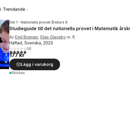
å:
Trendande
Del 1 - Nationella provet årskurs 6
Studieguide till det nationella provet i Matematik års
Av
Emil Breman
,
Elias Glaveby
m. fl.
Häftad, Svenska, 2023
(
4
)
5,0
utav 5 stjärnor. Totalt antal röster:
177 kr
Lägg i varukorg
Skickas