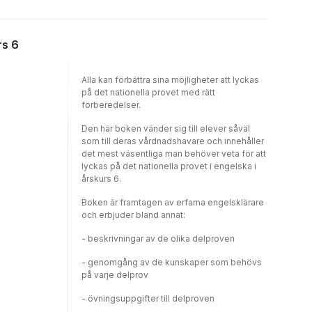
rs 6
Alla kan förbättra sina möjligheter att lyckas
på det nationella provet med rätt
förberedelser.
Den här boken vänder sig till elever såväl
som till deras vårdnadshavare och innehåller
det mest väsentliga man behöver veta för att
lyckas på det nationella provet i engelska i
årskurs 6.
Boken är framtagen av erfarna engelsklärare
och erbjuder bland annat:
- beskrivningar av de olika delproven
- genomgång av de kunskaper som behövs
på varje delprov
- övningsuppgifter till delproven