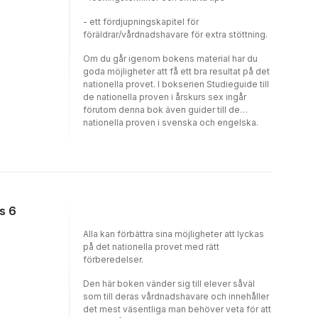
- ett fördjupningskapitel för
föräldrar/vårdnadshavare för extra stöttning.
Om du går igenom bokens material har du
goda möjligheter att få ett bra resultat på det
nationella provet. I bokserien Studieguide till
de nationella proven i årskurs sex ingår
förutom denna bok även guider till de
nationella proven i svenska och engelska.
rs 6
Alla kan förbättra sina möjligheter att lyckas
på det nationella provet med rätt
förberedelser.
Den här boken vänder sig till elever såväl
som till deras vårdnadshavare och innehåller
det mest väsentliga man behöver veta för att