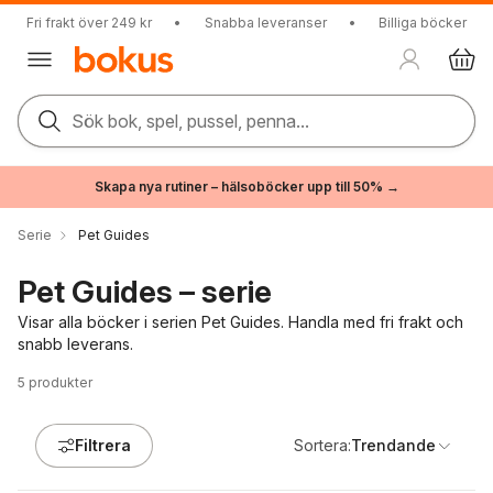
Fri frakt över 249 kr
•
Snabba leveranser
•
Billiga böcker
Sök bok, spel, pussel, penna...
Skapa nya rutiner – hälsoböcker upp till 50% →
Serie
Pet Guides
Pet Guides – serie
Visar alla böcker i serien Pet Guides. Handla med fri frakt och
snabb leverans.
5
produkter
Filtrera
Sortera:
Trendande