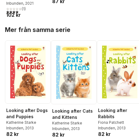
87 kr
Inbunden
, 2021
(
1
)
4,0
utav 5 stjärnor. Totalt antal röster:
102 kr
Hoppa över listan
Mer från samma serie
Looking after Dogs
Looking after
Looking after Cats
and Puppies
Rabbits
and Kittens
Katherine Starke
Fiona Patchett
Katherine Starke
Inbunden
, 2013
Inbunden
, 2013
Inbunden
, 2013
82 kr
82 kr
82 kr