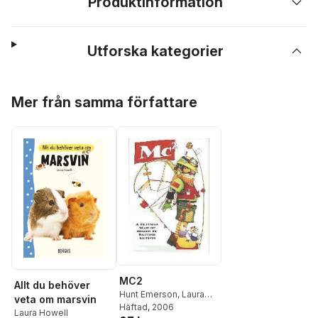
Produktinformation
Utforska kategorier
Hoppa över listan
Mer från samma författare
MC2
Allt du behöver
Hunt Emerson
,
Laura
veta om marsvin
Howell
Häftad
, 2006
Laura Howell