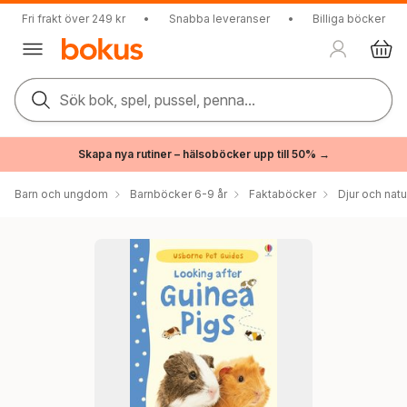
Fri frakt över 249 kr
•
Snabba leveranser
•
Billiga böcker
Sök bok, spel, pussel, penna...
Skapa nya rutiner – hälsoböcker upp till 50% →
Barn och ungdom
Barnböcker 6-9 år
Faktaböcker
Djur och natu