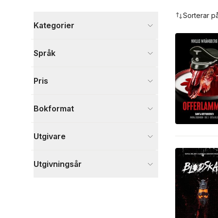
Hoppa över filtreringsmeny
Sorterar p
Kategorier
Böcker
Språk
Deckare
5
Visa fler
Pris
Visa fler
Bokformat
Utgivare
Utgivningsår