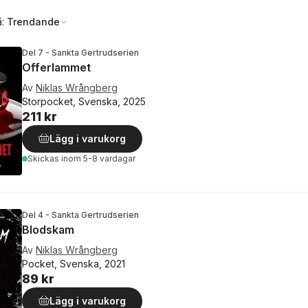
å:
Trendande
Del 7 - Sankta Gertrudserien
Offerlammet
Av
Niklas Wrångberg
Storpocket, Svenska, 2025
211 kr
Lägg i varukorg
Skickas
inom 5-8 vardagar
Del 4 - Sankta Gertrudserien
Blodskam
Av
Niklas Wrångberg
Pocket, Svenska, 2021
89 kr
Lägg i varukorg