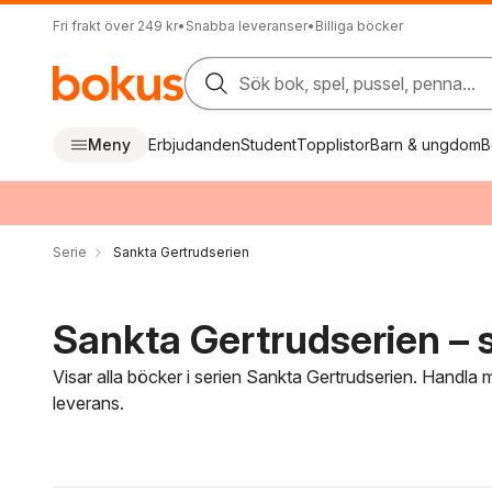
Fri frakt över 249 kr
•
Snabba leveranser
•
Billiga böcker
Sök bok, spel, pussel, penna...
Meny
Erbjudanden
Student
Topplistor
Barn & ungdom
B
Serie
Sankta Gertrudserien
Sankta Gertrudserien – s
Visar alla böcker i serien Sankta Gertrudserien. Handla 
leverans.