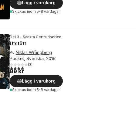
Lägg i varukorg
Skickas
inom 5-8 vardagar
Del 3 - Sankta Gertrudserien
Utstött
Av
Niklas Wrångberg
Pocket, Svenska, 2019
(
2
)
4,0
utav 5 stjärnor. Totalt antal röster:
89 kr
Lägg i varukorg
Skickas
inom 5-8 vardagar