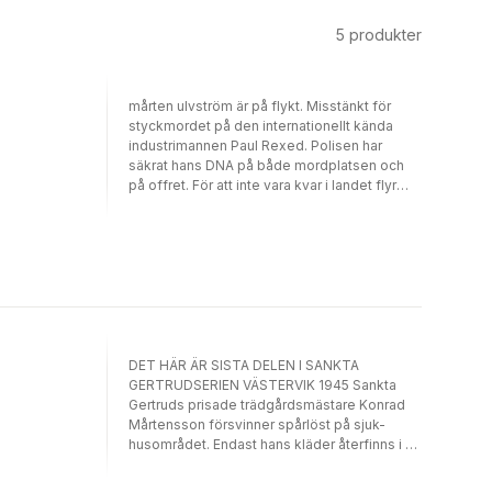
5
produkter
mårten ulvström är på flykt. Misstänkt för
styckmordet på den ­internationellt kända
industrimannen Paul Rexed. Polisen har
säkrat hans DNA på både mordplatsen och
på offret. För att inte vara kvar i landet flyr
Mårten till norska ­Narvik. Mårten måste få tag
i bevis om vem eller vilka som egentligen
mördade Rexed. Ett sökande som får Mårten
att ta sig både till Berlin och Monte
Carlo.Sökandet efter sanningen leder ner i
den tyska historiens havs­mörker, till 1940-
talet, till stora hemligheter och livsfarliga
lojaliteter. I takt med att han kommer närmare
sanningen, kommer han ­också närmare sitt
DET HÄR ÄR SISTA DELEN I SANKTA
eget förflutna. Släktgenerationer av lögner
GERTRUDSERIEN VÄSTERVIK 1945 Sankta
och ­dolda ­sanningarna som är lika otäcka
Gertruds prisade trädgårds­mästare Konrad
som livsfarliga. Fakta som ­skulle få hela
Mårtensson försvinner spårlöst på sjuk­
världen att skriva om sina ­historieböcker om
husområdet. Endast hans kläder återfinns i en
det blev känt. Den hemliga organisationen
övergiven eka på sjön Maren. Varje år får
”Obferlamm”, som grundades i Berlin under
Astrid, trädgårdsmästarens dotter, ett kuvert