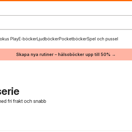
okus Play
E-böcker
Ljudböcker
Pocketböcker
Spel och pussel
Skapa nya rutiner – hälsoböcker upp till 50% →
erie
med fri frakt och snabb