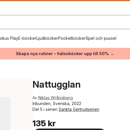
okus Play
E-böcker
Ljudböcker
Pocketböcker
Spel och pussel
Skapa nya rutiner – hälsoböcker upp till 50% →
Nattugglan
Av
Niklas Wrångberg
Inbunden, Svenska, 2022
Del 5 i serien
Sankta Gertrudserien
135 kr