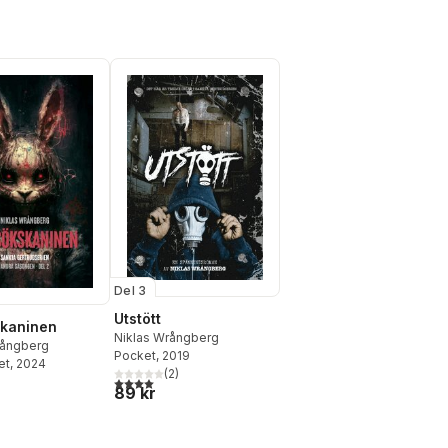
Del 3
Utstött
skaninen
Niklas Wrångberg
rångberg
Pocket
, 2019
et
, 2024
(
2
)
4,0
utav 5 stjärnor. Totalt antal röster:
89 kr