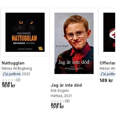
Nattugglan
Offerlammet
Niklas Wrångberg
Niklas Wrångber
Ljudbok
2022
Ljudbok
2025
149 kr
(
2
)
3,5
utav 5 stjärnor. Totalt antal röster:
Jag är inte död
169 kr
Erik Engelv
Häftad
, 2021
al röster:
(
8
)
3,6
utav 5 stjärnor. Totalt antal röster:
159 kr