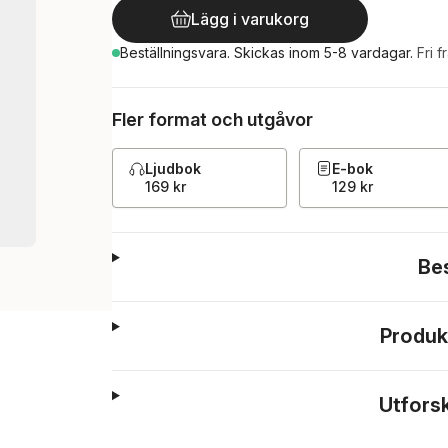
Lägg i varukorg
Beställningsvara.
Skickas
inom 5-8 vardagar
.
Fri f
Fler format och utgåvor
Ljudbok
E-bok
169 kr
129 kr
Be
Produk
Utfors