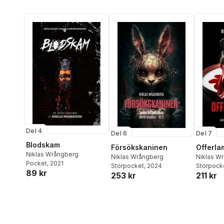
Del 4
Del 7
Del 6
Blodskam
Offerla
Försökskaninen
Niklas Wrångberg
Niklas W
Niklas Wrångberg
Pocket
, 2021
Storpock
Storpocket
, 2024
89 kr
211 kr
253 kr