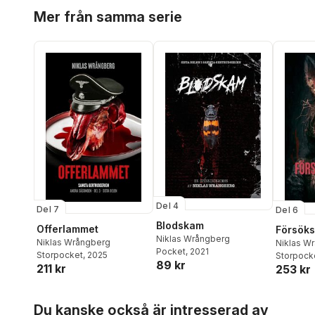
Hoppa över listan
Mer från samma serie
Del 4
Del 7
Del 6
Blodskam
Offerlammet
Försök
Niklas Wrångberg
Niklas Wrångberg
Niklas W
Pocket
, 2021
Storpocket
, 2025
Storpock
89 kr
211 kr
253 kr
Hoppa över listan
Du kanske också är intresserad av