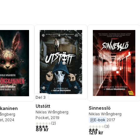
Del 3
Utstött
Sinnesslö
skaninen
Niklas Wrångberg
Niklas Wrångberg
rångberg
Pocket
, 2019
et
, 2024
E-bok
2017
(
2
)
4,0
utav 5 stjärnor. Totalt antal röster:
(
3
)
89 kr
3,0
utav 5 stjärnor. Totalt ant
129 kr