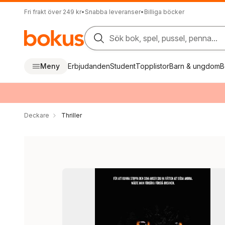
Fri frakt över 249 kr
•
Snabba leveranser
•
Billiga böcker
Sök bok, spel, pussel, penna...
Meny
Erbjudanden
Student
Topplistor
Barn & ungdom
B
Deckare
Thriller