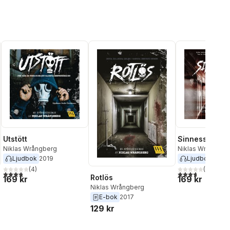
Utstött
Sinnesslö
Niklas Wrångberg
Niklas Wrångber
Ljudbok
2019
Ljudbok
2017
(
4
)
(
7
)
3,8
utav 5 stjärnor. Totalt antal röster:
3,7
utav 5 stjärnor
Rotlös
169 kr
169 kr
Niklas Wrångberg
E-bok
2017
129 kr
al röster: