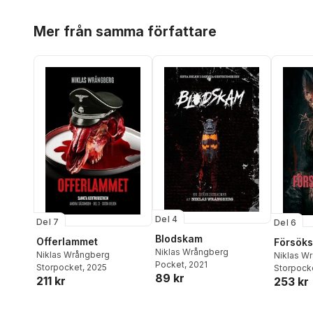
Hoppa över listan
Mer från samma författare
Del 4
Del 7
Del 6
Blodskam
Offerlammet
Försök
Niklas Wrångberg
Niklas Wrångberg
Niklas W
Pocket
, 2021
Storpocket
, 2025
Storpock
89 kr
211 kr
253 kr