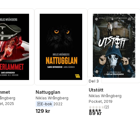
Del 3
Utstött
mmet
Nattugglan
Niklas Wrångberg
rångberg
Niklas Wrångberg
Pocket
, 2019
et
, 2025
E-bok
2022
(
2
)
4,0
utav 5 stjärnor. Totalt ant
129 kr
89 kr