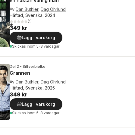
En nästan vanlig man
Av
Dan Buthler
,
Dag Öhrlund
Häftad, Svenska, 2024
(
1
)
1,0
utav 5 stjärnor. Totalt antal röster:
349 kr
Lägg i varukorg
Skickas
inom 5-8 vardagar
Del 2 - Silfverbielke
Grannen
Av
Dan Buthler
,
Dag Öhrlund
Häftad, Svenska, 2025
349 kr
Lägg i varukorg
Skickas
inom 5-8 vardagar