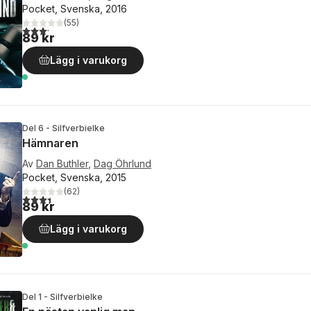
Pocket, Svenska, 2016
(
55
)
3,2
utav 5 stjärnor. Totalt antal röster:
89 kr
Lägg i varukorg
Del 6 - Silfverbielke
Hämnaren
Av
Dan Buthler
,
Dag Öhrlund
Pocket, Svenska, 2015
(
62
)
3,4
utav 5 stjärnor. Totalt antal röster:
89 kr
Lägg i varukorg
Del 1 - Silfverbielke