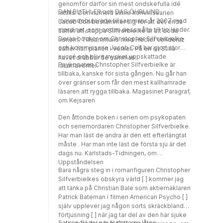
genomför därför sin mest ondskefulla idé
DAN BUTHLER och DAG ÖHRLUND
hittills. Den numera slitne kommissarien
romandebuterade tillsammans år 2007 med
Jacob Colt bestämmer sig för att det enda
mord.net, som sedan dess sålts till tio länder.
sättet att stoppa Silfverbielke är att döda
Deras böcker om Christopher Silfverbielke
honom. Tillsammans med Hector Venderaz
och kommissarie Jacob Colt har gjort stor
sätter han planen i verket. På en ö i Stilla
succé och blivit mycket uppskattade
havet drabbar de samman.
Psykopaten Christopher Silfverbielke är
läsarfavoriter.
tillbaka, kanske för sista gången. Nu går han
över gränser som får den mest kallhamrade
läsaren att rygga tillbaka. Magasinet Paragraf,
om Kejsaren
Den åttonde boken i serien om psykopaten
och seriemördaren Christopher Silfverbielke.
Har man läst de andra är den ett efterlängtat
måste . Har man inte läst de första sju är det
dags nu. Karlstads-Tidningen, om
Uppståndelsen
Bara några steg in i romanfiguren Christopher
Silfverbielkes obskyra värld [ ] kommer jag
att tänka på Christian Bale som aktiemäklaren
Patrick Bateman i filmen American Psycho [ ]
själv upplever jag någon sorts skräckblandad
förtjusning [ ] när jag tar del av den här sjuke
Satiren flödar när författarna låter