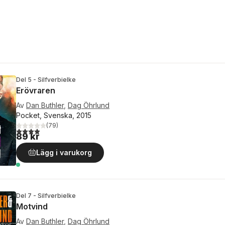
Del 5 - Silfverbielke
Erövraren
Av
Dan Buthler
,
Dag Öhrlund
Pocket, Svenska, 2015
(
79
)
3,9
utav 5 stjärnor. Totalt antal röster:
89 kr
Lägg i varukorg
Del 7 - Silfverbielke
Motvind
Av
Dan Buthler
,
Dag Öhrlund