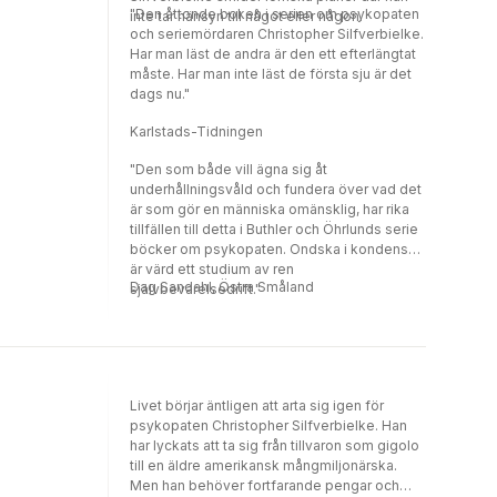
"Den åttonde boken i serien om psykopaten
inte tar hänsyn till något eller någon.
och seriemördaren Christopher Silfverbielke.
Har man läst de andra är den ett efterlängtat
måste. Har man inte läst de första sju är det
dags nu."
Karlstads-Tidningen
"Den som både vill ägna sig åt
underhållningsvåld och fundera över vad det
är som gör en människa omänsklig, har rika
tillfällen till detta i Buthler och Öhrlunds serie
böcker om psykopaten. Ondska i kondensat
är värd ett studium av ren
Dag Sandahl, Östra Småland
självbevarelsedrift."
Livet börjar äntligen att arta sig igen för
psykopaten Christopher Silfverbielke. Han
har lyckats att ta sig från tillvaron som gigolo
till en äldre amerikansk mångmiljonärska.
Men han behöver fortfarande pengar och