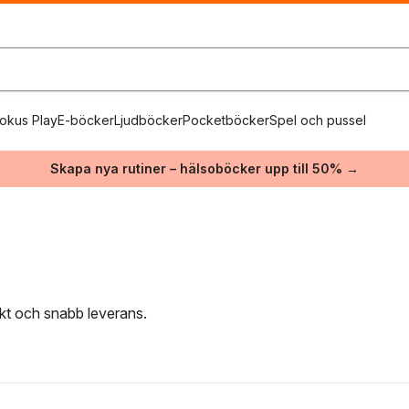
okus Play
E-böcker
Ljudböcker
Pocketböcker
Spel och pussel
Skapa nya rutiner – hälsoböcker upp till 50% →
rakt och snabb leverans.