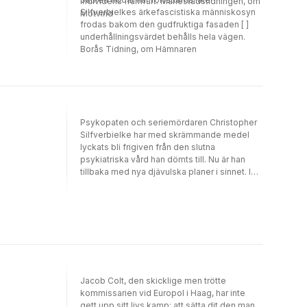
individens framfart. Mariestadstidningen, om
Silfverbielkes ärkefascistiska människosyn
Motvind
frodas bakom den gudfruktiga fasaden [ ]
underhållningsvärdet behålls hela vägen.
Borås Tidning, om Hämnaren
Psykopaten och seriemördaren Christopher
Silfverbielke har med skrämmande medel
lyckats bli frigiven från den slutna
psykiatriska vård han dömts till. Nu är han
tillbaka med nya djävulska planer i sinnet. I
tv-rutan ler han mot det svenska folket och
säger: "Tack - och förlåt!" En ny mardröm kan
börja. Snygg, charmfull, rik och belevad men
samtidigt fullständigt hänsynslös, känslokall,
sexfixerad och brutal. Med Christopher
Silfverbielke har Buthler och Öhrlund skapat
en unik karaktär som inte lämnar någon
oberörd. DAN BUTHLER och DAG ÖHRLUND
Jacob Colt, den skicklige men trötte
romandebuterade tillsammans år 2007 med
kommissarien vid Europol i Haag, har inte
mord.net, som sedan dess sålts till tio länder.
gett upp sitt livs kamp: att sätta dit den man