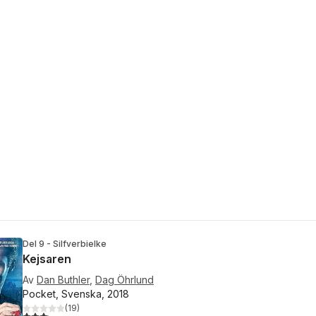
Del 9 - Silfverbielke
Kejsaren
Av
Dan Buthler
,
Dag Öhrlund
Pocket, Svenska, 2018
(
19
)
3,1
utav 5 stjärnor. Totalt antal röster: