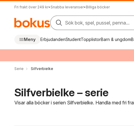
Fri frakt över 249 kr
•
Snabba leveranser
•
Billiga böcker
Sök bok, spel, pussel, penna...
Meny
Erbjudanden
Student
Topplistor
Barn & ungdom
B
Serie
Silfverbielke
Silfverbielke – serie
Visar alla böcker i serien Silfverbielke. Handla med fri f
Hoppa över filtreringsmeny