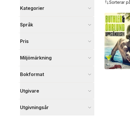
Sorterar p
Kategorier
Böcker
Språk
Deckare
18
Visa fler
Pris
Visa fler
Miljömärkning
Bokformat
Utgivare
Utgivningsår