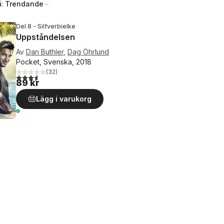
å:
Trendande
Del 8 - Silfverbielke
Uppståndelsen
Av
Dan Buthler
,
Dag Öhrlund
Pocket, Svenska, 2018
(
32
)
3,6
utav 5 stjärnor. Totalt antal röster:
89 kr
Lägg i varukorg