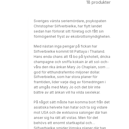
18
produkter
Sveriges värsta seriemördare, psykopaten
Christopher Silfverbielke, har flytt landet
sedan han förlorat sitt företag och fått sin
förmögenhet fryst av ekobrottsmyndigheten.
Med nästan inga pengar på fickan har
Silfverbielke kommit till Pattaya i Thailand.
Hans enda chans att få bo på lyxhotell, dricka
champagne och sniffa kokain är att sol-och-
våra den rika änkan Mary Jo Chaplain, som är
god för etthundrafemtio miljoner dollar.
Silfverbielke, som har stora planer för
framtiden, lider varje dag av förnedringen i
att umgås med Mary Jo och det blir inte
bättre av att änkan vill ha vilda sexlekar.
På något sätt måste han komma bort från det
asiatiska helvete han hatar och ta sig vidare
mot USA och de exklusiva salonger där han
anser sig ha rätt att vistas. Men för det
behövs ett enormt startkapital och
Silfverbielke smider lömska planer där han