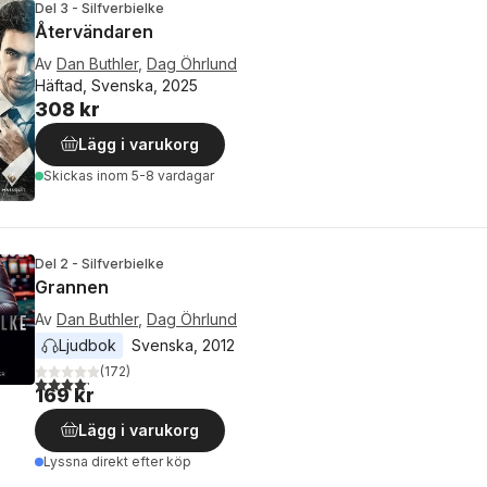
Del 3 - Silfverbielke
Återvändaren
Av
Dan Buthler
,
Dag Öhrlund
Häftad, Svenska, 2025
308 kr
Lägg i varukorg
Skickas
inom 5-8 vardagar
Del 2 - Silfverbielke
Grannen
Av
Dan Buthler
,
Dag Öhrlund
Ljudbok
Svenska
, 
2012
(
172
)
4,2
utav 5 stjärnor. Totalt antal röster:
169 kr
Lägg i varukorg
Lyssna direkt efter köp