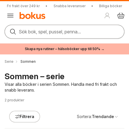
Fri frakt över 249 kr
•
Snabba leveranser
•
Billiga böcker
Sök bok, spel, pussel, penna...
Skapa nya rutiner – hälsoböcker upp till 50% →
Serie
Sommen
Sommen – serie
Visar alla böcker i serien Sommen. Handla med fri frakt och
snabb leverans.
2
produkter
Filtrera
Sortera:
Trendande