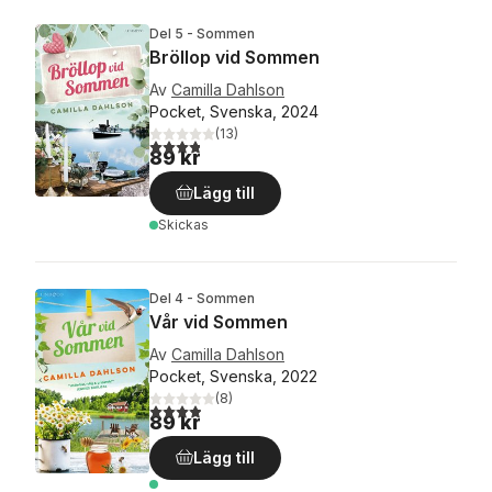
Del 5 - Sommen
Bröllop vid Sommen
Av
Camilla Dahlson
Pocket, Svenska, 2024
(
13
)
3,8
utav 5 stjärnor. Totalt antal röster:
89 kr
Lägg till
Skickas
Del 4 - Sommen
Vår vid Sommen
Av
Camilla Dahlson
Pocket, Svenska, 2022
(
8
)
3,9
utav 5 stjärnor. Totalt antal röster:
89 kr
Lägg till