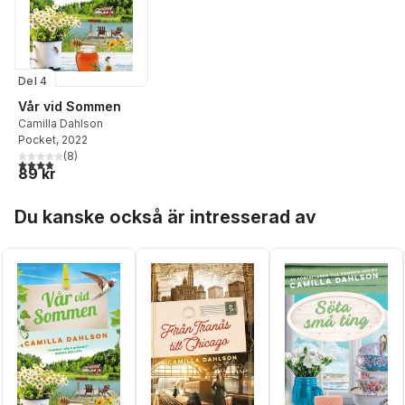
Del 4
Vår vid Sommen
Camilla Dahlson
Pocket
, 2022
(
8
)
3,9
utav 5 stjärnor. Totalt antal röster:
89 kr
Hoppa över listan
Du kanske också är intresserad av