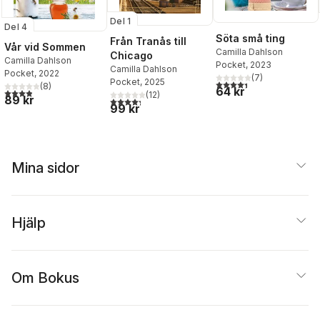
Del 1
Del 4
Söta små ting
Från Tranås till
Vår vid Sommen
Camilla Dahlson
Chicago
Camilla Dahlson
Pocket
, 2023
Camilla Dahlson
Pocket
, 2022
(
7
)
Pocket
, 2025
4,4
utav 5 stjärnor. Totalt 
(
8
)
64 kr
3,9
utav 5 stjärnor. Totalt antal röster:
(
12
)
89 kr
4,3
utav 5 stjärnor. Totalt antal röster:
99 kr
Mina sidor
Hjälp
Om Bokus