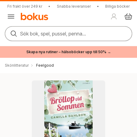
Fri frakt över 249 kr
•
Snabba leveranser
•
Billiga böcker
Sök bok, spel, pussel, penna...
Skapa nya rutiner – hälsoböcker upp till 50% →
Skönlitteratur
Feelgood