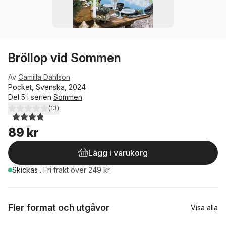
Bröllop vid Sommen
Av
Camilla Dahlson
Pocket, Svenska, 2024
Del 5 i serien
Sommen
(
13
)
3,8
utav 5 stjärnor. Totalt antal röster:
89 kr
Lägg i varukorg
Skickas
.
Fri frakt över 249 kr.
Fler format och utgåvor
Visa alla