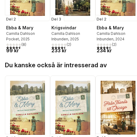
Del 2
Del 3
Del 2
Ebba & Mary
Krigsvindar
Ebba & Mary
Camilla Dahlson
Camilla Dahlson
Camilla Dahlson
Pocket
, 2025
Inbunden
, 2025
Inbunden
, 2024
(
8
)
(
2
)
(
2
)
4,6
utav 5 stjärnor. Totalt antal röster:
4,5
utav 5 stjärnor. Totalt antal röster:
4,5
utav 5 stjärnor. Tota
99 kr
233 kr
234 kr
Hoppa över listan
Du kanske också är intresserad av