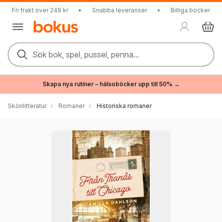
Fri frakt över 249 kr
•
Snabba leveranser
•
Billiga böcker
Sök bok, spel, pussel, penna...
Skapa nya rutiner – hälsoböcker upp till 50% →
Skönlitteratur
Romaner
Historiska romaner