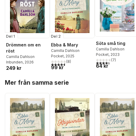
Del 1
Del 2
Söta små ting
Drömmen om en
Ebba & Mary
Camilla Dahlson
röst
Camilla Dahlson
Pocket
, 2023
Pocket
, 2025
Camilla Dahlson
(
7
)
(
8
)
Inbunden
, 2026
4,4
utav 5 stjärnor. Tota
4,6
utav 5 stjärnor. Totalt antal röster:
64 kr
99 kr
249 kr
Hoppa över listan
Mer från samma serie