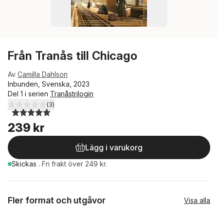
Från Tranås till Chicago
Av
Camilla Dahlson
Inbunden, Svenska, 2023
Del 1 i serien
Tranåstrilogin
(
3
)
5,0
utav 5 stjärnor. Totalt antal röster:
239 kr
Lägg i varukorg
Skickas
.
Fri frakt över 249 kr.
Fler format och utgåvor
Visa alla