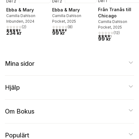
Del 1
Del 2
Del 2
Från Tranås till
Ebba & Mary
Ebba & Mary
Chicago
Camilla Dahlson
Camilla Dahlson
Inbunden
, 2024
Pocket
, 2025
Camilla Dahlson
(
2
)
(
8
)
Pocket
, 2025
4,5
utav 5 stjärnor. Totalt antal röster:
4,6
utav 5 stjärnor. Totalt antal röster:
234 kr
99 kr
(
12
)
4,3
utav 5 stjärnor. Tota
99 kr
Mina sidor
Hjälp
Om Bokus
Populärt