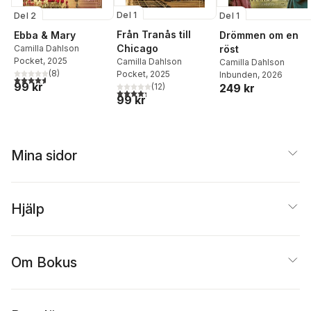
Del 1
Del 1
Del 2
Från Tranås till
Drömmen om en
Ebba & Mary
Chicago
röst
Camilla Dahlson
Pocket
, 2025
Camilla Dahlson
Camilla Dahlson
(
8
)
Pocket
, 2025
Inbunden
, 2026
4,6
utav 5 stjärnor. Totalt antal röster:
99 kr
(
12
)
249 kr
4,3
utav 5 stjärnor. Totalt antal röster:
99 kr
Mina sidor
Hjälp
Om Bokus