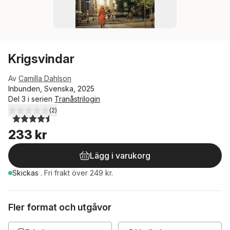
Krigsvindar
Av
Camilla Dahlson
Inbunden, Svenska, 2025
Del 3 i serien
Tranåstrilogin
(
2
)
4,5
utav 5 stjärnor. Totalt antal röster:
233 kr
Lägg i varukorg
Skickas
.
Fri frakt över 249 kr.
Fler format och utgåvor