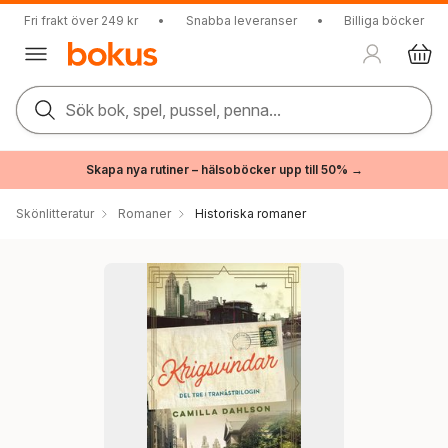
Fri frakt över 249 kr
•
Snabba leveranser
•
Billiga böcker
Sök bok, spel, pussel, penna...
Skapa nya rutiner – hälsoböcker upp till 50% →
Skönlitteratur
Romaner
Historiska romaner