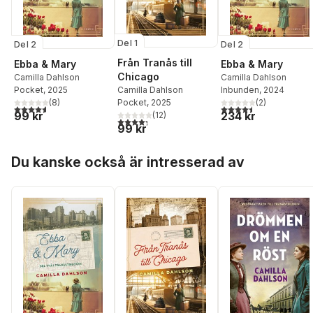
Del 1
Del 2
Del 2
Från Tranås till
Ebba & Mary
Ebba & Mary
Chicago
Camilla Dahlson
Camilla Dahlson
Pocket
, 2025
Inbunden
, 2024
Camilla Dahlson
(
8
)
(
2
)
Pocket
, 2025
4,6
utav 5 stjärnor. Totalt antal röster:
4,5
utav 5 stjärnor. Tota
99 kr
234 kr
(
12
)
4,3
utav 5 stjärnor. Totalt antal röster:
99 kr
Hoppa över listan
Du kanske också är intresserad av