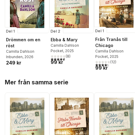
Del 1
Del 1
Del 2
Från Tranås till
Drömmen om en
Ebba & Mary
Chicago
röst
Camilla Dahlson
Pocket
, 2025
Camilla Dahlson
Camilla Dahlson
(
8
)
Pocket
, 2025
Inbunden
, 2026
4,6
utav 5 stjärnor. Totalt antal röster:
99 kr
(
12
)
249 kr
4,3
utav 5 stjärnor. Tota
99 kr
Hoppa över listan
Mer från samma serie