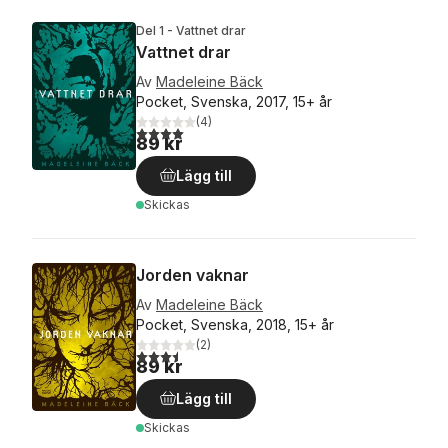
Del 1 - Vattnet drar
Vattnet drar
Av
Madeleine Bäck
Pocket, Svenska, 2017, 15+ år
(
4
)
4,0
utav 5 stjärnor. Totalt antal röster:
89 kr
Lägg till
Skickas
Jorden vaknar
Av
Madeleine Bäck
Pocket, Svenska, 2018, 15+ år
(
2
)
3,5
utav 5 stjärnor. Totalt antal röster:
89 kr
Lägg till
Skickas