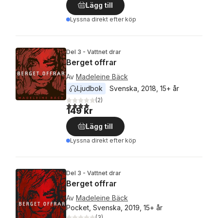
Lägg till
Lyssna direkt efter köp
Del 3 - Vattnet drar
Berget offrar
Av
Madeleine Bäck
Ljudbok
Svenska
, 
2018
, 
15+ år
(
2
)
4,0
utav 5 stjärnor. Totalt antal röster:
149 kr
Lägg till
Lyssna direkt efter köp
Del 3 - Vattnet drar
Berget offrar
Av
Madeleine Bäck
Pocket, Svenska, 2019, 15+ år
(
3
)