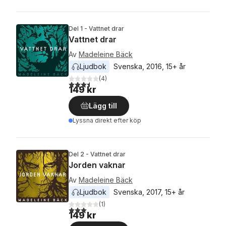
Del 1 - Vattnet drar
Vattnet drar
Av
Madeleine Bäck
Ljudbok
Svenska
, 
2016
, 
15+ år
(
4
)
3,5
utav 5 stjärnor. Totalt antal röster:
149 kr
Lägg till
Lyssna direkt efter köp
Del 2 - Vattnet drar
Jorden vaknar
Av
Madeleine Bäck
Ljudbok
Svenska
, 
2017
, 
15+ år
(
1
)
3,0
utav 5 stjärnor. Totalt antal röster:
149 kr