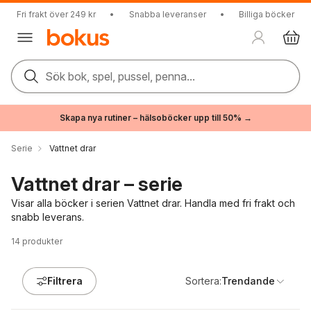
Fri frakt över 249 kr
•
Snabba leveranser
•
Billiga böcker
Sök bok, spel, pussel, penna...
Skapa nya rutiner – hälsoböcker upp till 50% →
Serie
Vattnet drar
Vattnet drar – serie
Visar alla böcker i serien Vattnet drar. Handla med fri frakt och
snabb leverans.
14
produkter
Filtrera
Sortera:
Trendande