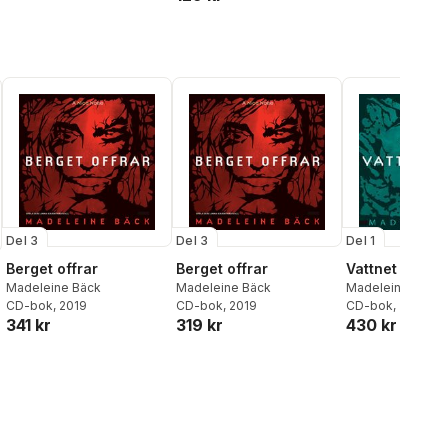
Bäck
,
Magnus Nordin
,
Niklas Krog
Del 3
Del 3
Del 1
Berget offrar
Berget offrar
Vattnet drar
Madeleine Bäck
Madeleine Bäck
Madeleine Bäck
CD-bok
, 2019
CD-bok
, 2019
CD-bok
, 2016
341 kr
319 kr
430 kr
al röster: