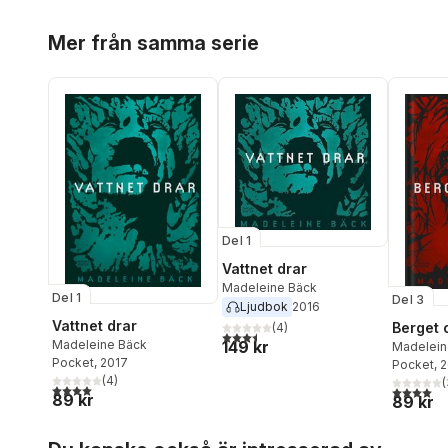
Hoppa över listan
Mer från samma serie
Del 1
Vattnet drar
Madeleine Bäck
Del 1
Del 3
Ljudbok
2016
Vattnet drar
Berget 
(
4
)
3,5
utav 5 stjärnor. Totalt antal röster:
149 kr
Madeleine Bäck
Madelein
Pocket
, 2017
Pocket
, 
(
4
)
(
4,0
utav 5 stjärnor. Totalt antal röster:
4,0
utav 5 
89 kr
89 kr
Hoppa över listan