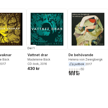
Del 1
vaknar
Vattnet drar
De behövande
e Bäck
Madeleine Bäck
Helena von Zweigbergk
 2017
CD-bok
, 2016
Ljudbok
2017
430 kr
(
5
)
4,4
utav 5 stjärnor. Totalt ant
169 kr