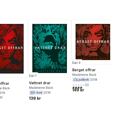
Pernilla Gesén
,
Tobias
Söderlund
,
David Renklint
,
Katarina Genar
,
Madeleine
Bäck
Del 3
Berget offrar
Madeleine Bäck
Del 1
Ljudbok
2018
Vattnet drar
offrar
(
2
)
4,0
utav 5 stjärnor. Totalt ant
Madeleine Bäck
e Bäck
149 kr
E-bok
2016
2019
3
)
139 kr
stjärnor. Totalt antal röster: