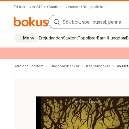
Fri frakt över 249 kr
•
Snabba leveranser
•
Billiga böcker
Sök bok, spel, pussel, penna...
Meny
Erbjudanden
Student
Topplistor
Barn & ungdom
B
Barn och ungdom
Ungdomsböcker
Kapitelböcker
Rysare