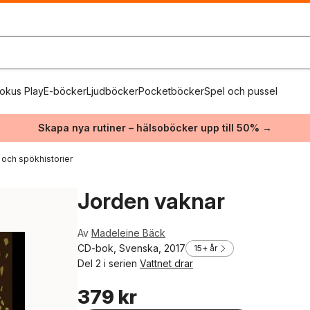
okus Play
E-böcker
Ljudböcker
Pocketböcker
Spel och pussel
Skapa nya rutiner – hälsoböcker upp till 50% →
 och spökhistorier
Jorden vaknar
Av
Madeleine Bäck
CD-bok, Svenska, 2017
15+ år
Del 2 i serien
Vattnet drar
379 kr