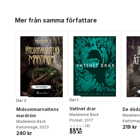
Hoppa över listan
Mer från samma författare
Del 1
Del 3
Vattnet drar
Midsommarnattens
De döda
Madeleine Bäck
mardröm
Madelein
Pocket
, 2017
Kartonna
Madeleine Bäck
(
4
)
219 kr
Kartonnage
, 2023
4,0
utav 5 stjärnor. Totalt antal röster:
89 kr
240 kr