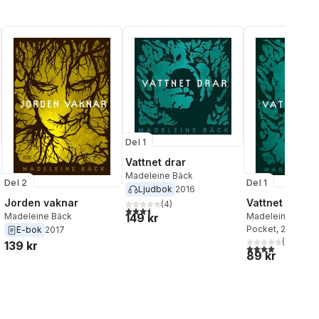
Del 1
Vattnet drar
Madeleine Bäck
Del 2
Del 1
Ljudbok
2016
Jorden vaknar
Vattnet drar
(
4
)
al röster:
3,5
utav 5 stjärnor. Totalt antal röster:
149 kr
Madeleine Bäck
Madeleine Bäck
Pocket
, 2017
E-bok
2017
(
4
)
139 kr
4,0
utav 5 stjärnor
89 kr