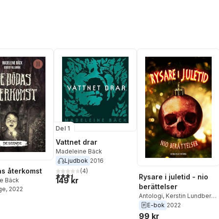
Del 1
Vattnet drar
Madeleine Bäck
Ljudbok
2016
s återkomst
(
4
)
3,5
utav 5 stjärnor. Totalt antal röster:
Rysare i juletid - nio
149 kr
e Bäck
berättelser
ge
, 2022
Antologi
,
Kerstin Lundberg
Hahn
,
Petrus Dahlin
,
Mårten
E-bok
2022
Melin
,
Mårten Sandén
,
99 kr