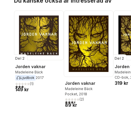
Du kanske också är intresserad av
Del 2
Del 2
Jorden vaknar
Jorden 
Madeleine Bäck
Madelein
CD-bok
,
Ljudbok
2017
319 kr
Jorden vaknar
(
1
)
3,0
utav 5 stjärnor. Totalt antal röster:
149 kr
Madeleine Bäck
Pocket
, 2018
(
2
)
3,5
utav 5 stjärnor. Totalt antal röster:
89 kr