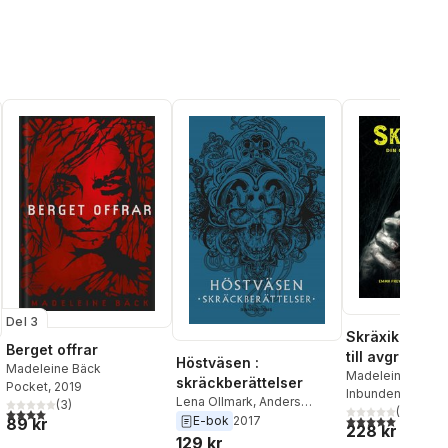
Del 3
Skräxikon : di
Berget offrar
till avgrunden
Höstväsen :
Madeleine Bäck
Madeleine Bäck
,
skräckberättelser
Pocket
, 2019
Frey-Skött
Inbunden
, 2022
Lena Ollmark
,
Anders
(
3
)
(
1
)
4,0
utav 5 stjärnor. Totalt antal röster:
5,0
utav 5 stjärnor.
Fager
,
Alex Haridi
,
Kerstin
E-bok
2017
89 kr
228 kr
Lundberg Hahn
,
Madeleine
129 kr