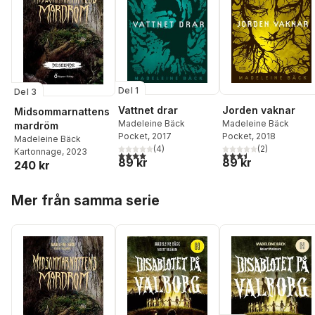
Del 1
Del 3
Vattnet drar
Jorden vaknar
Midsommarnattens
Madeleine Bäck
Madeleine Bäck
mardröm
Pocket
, 2017
Pocket
, 2018
Madeleine Bäck
(
4
)
(
2
)
Kartonnage
, 2023
4,0
utav 5 stjärnor. Totalt antal röster:
3,5
utav 5 stjärnor. Tota
89 kr
89 kr
240 kr
Hoppa över listan
Mer från samma serie