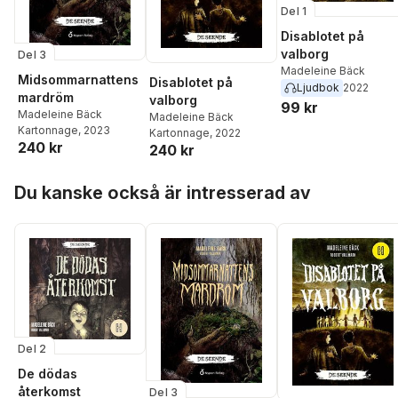
Del 1
Disablotet på
valborg
Del 3
Madeleine Bäck
Midsommarnattens
Disablotet på
Ljudbok
2022
mardröm
valborg
99 kr
Madeleine Bäck
Madeleine Bäck
Kartonnage
, 2023
Kartonnage
, 2022
240 kr
240 kr
Hoppa över listan
Du kanske också är intresserad av
Del 2
De dödas
återkomst
Del 3