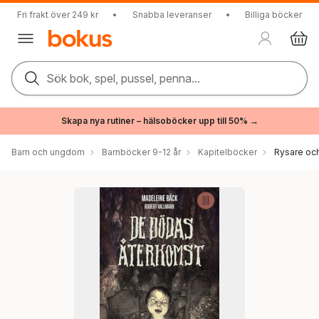
Fri frakt över 249 kr
•
Snabba leveranser
•
Billiga böcker
Sök bok, spel, pussel, penna...
Skapa nya rutiner – hälsoböcker upp till 50% →
Barn och ungdom
Barnböcker 9-12 år
Kapitelböcker
Rysare och