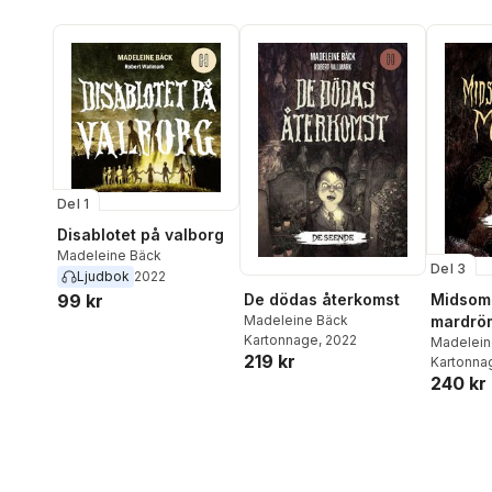
Del 1
Disablotet på valborg
Madeleine Bäck
Del 3
Ljudbok
2022
99 kr
De dödas återkomst
Midsom
Madeleine Bäck
mardrö
Kartonnage
, 2022
Madelein
219 kr
Kartonna
240 kr