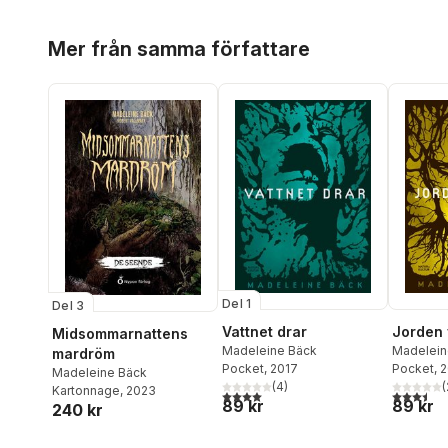
Hoppa över listan
Mer från samma författare
Del 1
Del 3
Vattnet drar
Jorden 
Midsommarnattens
Madeleine Bäck
Madelein
mardröm
Pocket
, 2017
Pocket
, 
Madeleine Bäck
(
4
)
(
Kartonnage
, 2023
4,0
utav 5 stjärnor. Totalt antal röster:
3,5
utav 5 
89 kr
89 kr
240 kr