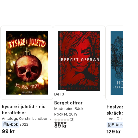
Del 3
Berget offrar
al röster:
Rysare i juletid - nio
Höstväsen :
Madeleine Bäck
berättelser
skräckberätte
Pocket
, 2019
Antologi
,
Kerstin Lundberg
Lena Ollmark
,
An
(
3
)
4,0
utav 5 stjärnor. Totalt antal röster:
Hahn
,
Petrus Dahlin
,
Mårten
E-bok
2022
Fager
,
Alex Harid
E-bok
2017
89 kr
Melin
,
Mårten Sandén
,
Lundberg Hahn
,
99 kr
129 kr
Pernilla Gesén
,
Tobias
Bäck
,
Magnus No