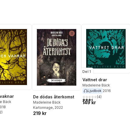
Del 1
Vattnet drar
Madeleine Bäck
Ljudbok
2016
vaknar
De dödas återkomst
(
4
)
3,5
utav 5 stjärnor. Totalt ant
149 kr
e Bäck
Madeleine Bäck
2018
Kartonnage
, 2022
2
)
219 kr
stjärnor. Totalt antal röster: