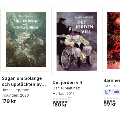
Sagan om Solange
Barnhemmet
Det jorden vill
och upptäckten av
Cecilia Lidbeck
,
Daniel Martinez
Atlantis
Jonas Jeppson
Vallmark
E-bok
2013
Häftad
, 2012
Inbunden
, 2026
(
1
)
al röster:
(
1
)
4,0
utav 5 stjärnor
179 kr
5,0
utav 5 stjärnor. Totalt antal röster:
99 kr
160 kr