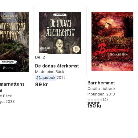
Del 2
De dödas återkomst
Madeleine Bäck
Ljudbok
2022
Barnhemmet
99 kr
marnattens
Cecilia Lidbeck
m
Inbunden
, 2013
e Bäck
(
4
)
ge
, 2023
4,0
utav 5 stjärnor. Totalt ant
150 kr