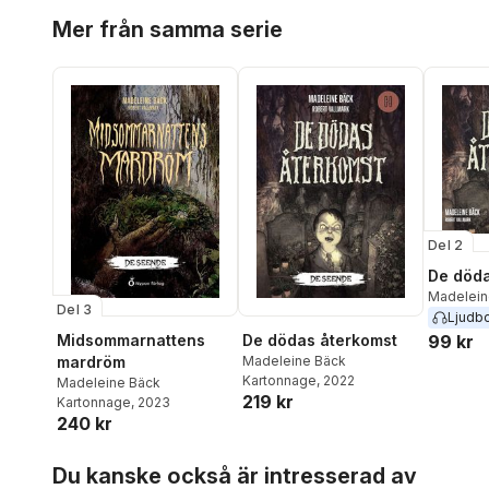
Hoppa över listan
Mer från samma serie
Del 2
De döda
Madelein
Del 3
Ljudb
99 kr
Midsommarnattens
De dödas återkomst
mardröm
Madeleine Bäck
Kartonnage
, 2022
Madeleine Bäck
219 kr
Kartonnage
, 2023
240 kr
Hoppa över listan
Du kanske också är intresserad av