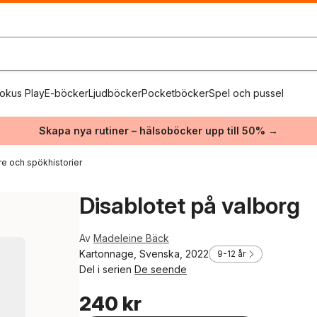
okus Play
E-böcker
Ljudböcker
Pocketböcker
Spel och pussel
Skapa nya rutiner – hälsoböcker upp till 50% →
e och spökhistorier
Disablotet på valborg
Av
Madeleine Bäck
Kartonnage, Svenska, 2022
9-12 år
Del i serien
De seende
240 kr