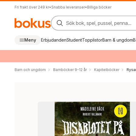
Fri frakt över 249 kr
•
Snabba leveranser
•
Billiga böcker
Sök bok, spel, pussel, penna...
Meny
Erbjudanden
Student
Topplistor
Barn & ungdom
B
Barn och ungdom
Barnböcker 9-12 år
Kapitelböcker
Rysar