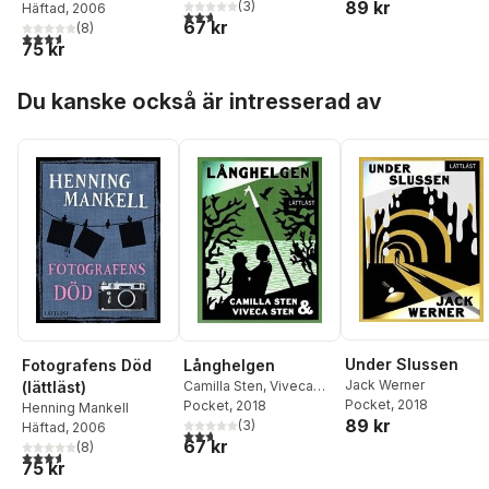
89 kr
(
3
)
Häftad
, 2006
2,7
utav 5 stjärnor. Totalt antal röster:
67 kr
(
8
)
3,6
utav 5 stjärnor. Totalt antal röster:
75 kr
Hoppa över listan
Du kanske också är intresserad av
Under Slussen
Fotografens Död
Långhelgen
Jack Werner
(lättläst)
Camilla Sten
,
Viveca
Pocket
, 2018
Sten
Pocket
, 2018
Henning Mankell
89 kr
(
3
)
Häftad
, 2006
2,7
utav 5 stjärnor. Totalt antal röster:
67 kr
(
8
)
3,6
utav 5 stjärnor. Totalt antal röster:
75 kr