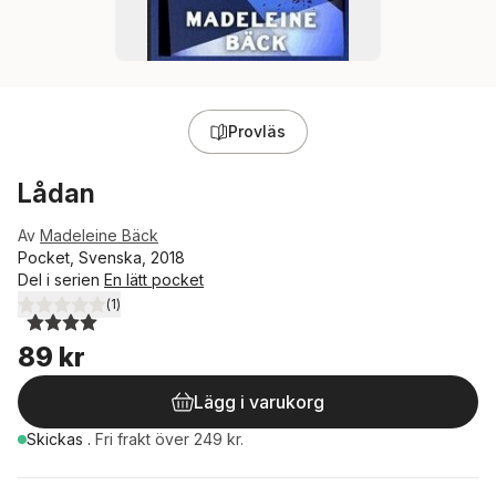
Provläs
Lådan
Av
Madeleine Bäck
Pocket, Svenska, 2018
Del i serien
En lätt pocket
(
1
)
4,0
utav 5 stjärnor. Totalt antal röster:
89 kr
Lägg i varukorg
Skickas
.
Fri frakt över 249 kr.