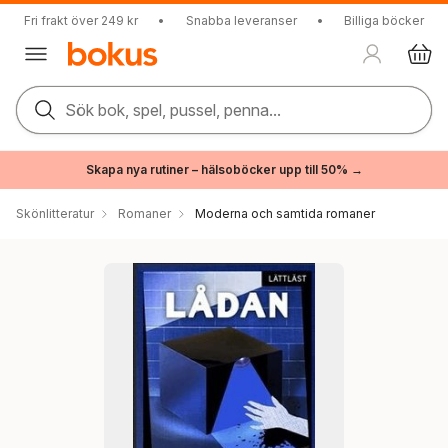
Fri frakt över 249 kr
•
Snabba leveranser
•
Billiga böcker
Sök bok, spel, pussel, penna...
Skapa nya rutiner – hälsoböcker upp till 50% →
Skönlitteratur
Romaner
Moderna och samtida romaner