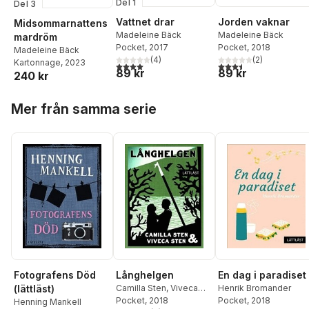
Del 1
Del 3
Vattnet drar
Jorden vaknar
Midsommarnattens
Madeleine Bäck
Madeleine Bäck
mardröm
Pocket
, 2017
Pocket
, 2018
Madeleine Bäck
(
4
)
(
2
)
Kartonnage
, 2023
4,0
utav 5 stjärnor. Totalt antal röster:
3,5
utav 5 stjärnor. Tota
89 kr
89 kr
240 kr
Hoppa över listan
Mer från samma serie
En dag i paradiset
Fotografens Död
Långhelgen
Henrik Bromander
(lättläst)
Camilla Sten
,
Viveca
Pocket
, 2018
Sten
Pocket
, 2018
Henning Mankell