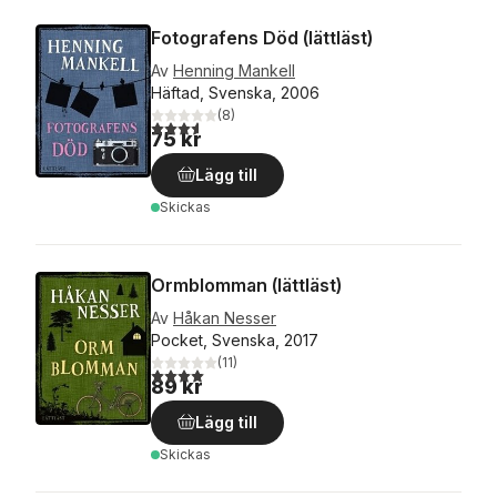
Fotografens Död (lättläst)
Av
Henning Mankell
Häftad, Svenska, 2006
(
8
)
3,6
utav 5 stjärnor. Totalt antal röster:
75 kr
Lägg till
Skickas
Ormblomman (lättläst)
Av
Håkan Nesser
Pocket, Svenska, 2017
(
11
)
4,0
utav 5 stjärnor. Totalt antal röster:
89 kr
Lägg till
Skickas