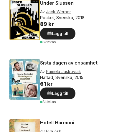
Under Slussen
Av
Jack Werner
Pocket, Svenska, 2018
89 kr
Lägg till
Skickas
Sista dagen av ensamhet
Av
Pamela Jaskoviak
Häftad, Svenska, 2015
61 kr
Lägg till
Skickas
Hotell Harmoni
Av
Eva Ask