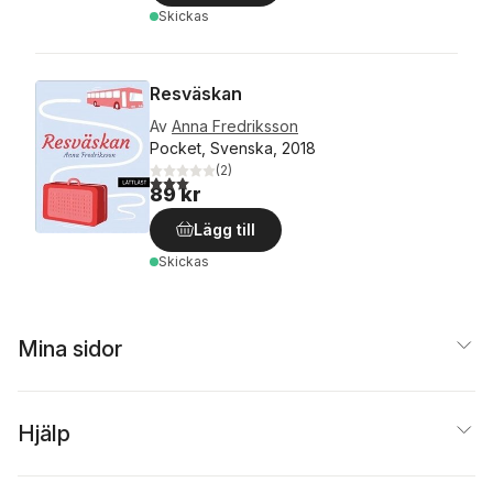
Skickas
Resväskan
Av
Anna Fredriksson
Pocket, Svenska, 2018
(
2
)
3,0
utav 5 stjärnor. Totalt antal röster:
89 kr
Lägg till
Skickas
Mina sidor
Hjälp