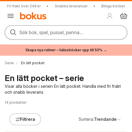
Fri frakt över 249 kr
•
Snabba leveranser
•
Billiga böcker
Sök bok, spel, pussel, penna...
Skapa nya rutiner – hälsoböcker upp till 50% →
Serie
En lätt pocket
En lätt pocket – serie
Visar alla böcker i serien En lätt pocket. Handla med fri frakt
och snabb leverans.
14
produkter
Filtrera
Sortera:
Trendande