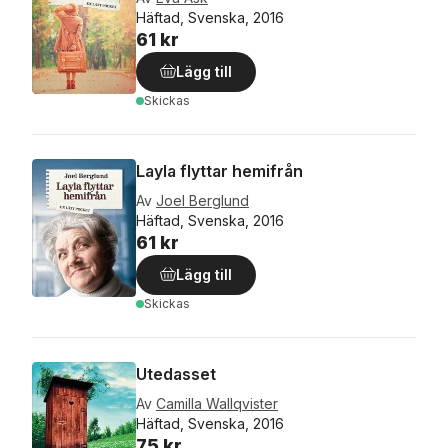
Häftad, Svenska, 2016
61 kr
Lägg till
Skickas
Layla flyttar hemifrån
Av
Joel Berglund
Häftad, Svenska, 2016
61 kr
Lägg till
Skickas
Utedasset
Av
Camilla Wallqvister
Häftad, Svenska, 2016
75 kr