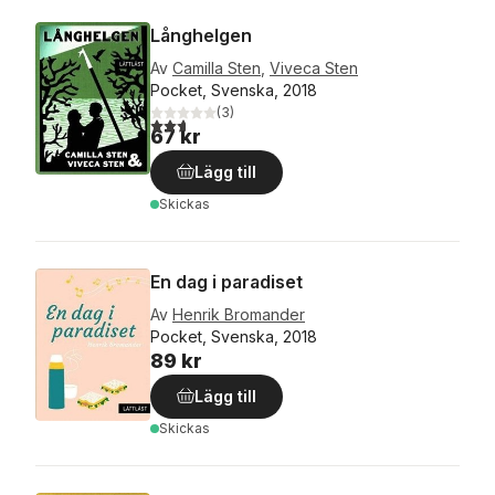
Långhelgen
Av
Camilla Sten
,
Viveca Sten
Pocket, Svenska, 2018
(
3
)
2,7
utav 5 stjärnor. Totalt antal röster:
67 kr
Lägg till
Skickas
En dag i paradiset
Av
Henrik Bromander
Pocket, Svenska, 2018
89 kr
Lägg till
Skickas