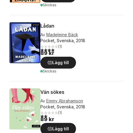
Skickas
Lådan
Av
Madeleine Bäck
Pocket, Svenska, 2018
(
1
)
4,0
utav 5 stjärnor. Totalt antal röster:
89 kr
Lägg till
Skickas
Vän sökes
Av
Emmy Abrahamson
Pocket, Svenska, 2018
(
1
)
2,0
utav 5 stjärnor. Totalt antal röster:
89 kr
Lägg till